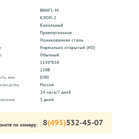
ВИНГС-М
КЛОП-2
Канальный
Прямоугольное
Оцинкованная сталь
е
Нормально открытый (НО)
е
Обычный
1150*850
220В
сть, мин
EI90
оизводства
Россия
24 часа/7 дней
товления
5 дней