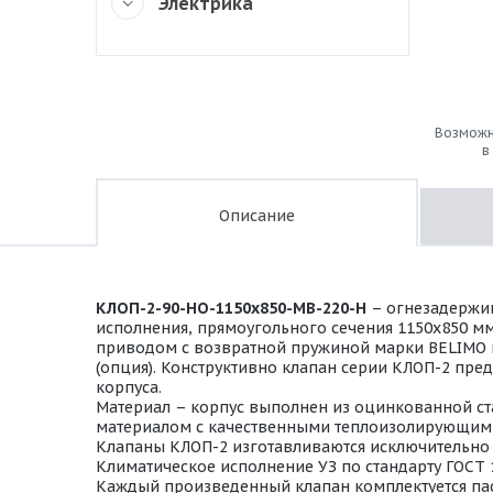
Электрика
Возможн
в
Описание
КЛОП-2-90-НО-1150х850-МВ-220-Н
– огнезадержив
исполнения, прямоугольного сечения 1150х850 м
приводом с возвратной пружиной марки BELIMO на 
(опция). Конструктивно клапан серии КЛОП-2 пре
корпуса.
Материал – корпус выполнен из оцинкованной ста
материалом с качественными теплоизолирующими
Клапаны КЛОП-2 изготавливаются исключительно в
Климатическое исполнение УЗ по стандарту ГОСТ 
Каждый произведенный клапан комплектуется пас