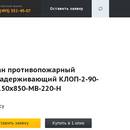
сплатный звонок
Оставить заявку
 (495) 532-45-07
ан противопожарный
задерживающий КЛОП-2-90-
150х850-МВ-220-Н
су
тавить заявку
Купить в 1 клик