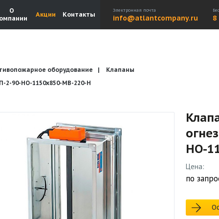
О
Электронная почта
Бе
Акции
Контакты
info@atlantcompany.ru
8
омпании
тивопожарное оборудование
Клапаны
Акции
Бренды
Каталоги
Бланки запросов
2-90-НО-1150х850-МВ-220-Н
Клап
огне
НО-1
Цена:
по запро
Ос