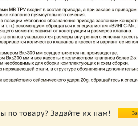
ВИНГС-М КЛОП-2.pdf
ы по товару? Задайте их нам!
За
риводов КЛОП-2.pdf