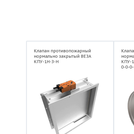
Клапан противопожарный
Клап
нормально закрытый ВЕЗА
норма
КПУ-1Н-З-Н
КПУ-1
0-0-0-