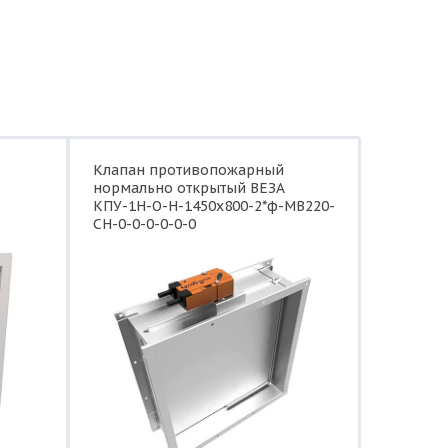
Клапан противопожарный
нормально открытый ВЕЗА
КПУ-1Н-О-Н-1450x800-2*ф-МВ220-
СН-0-0-0-0-0-0