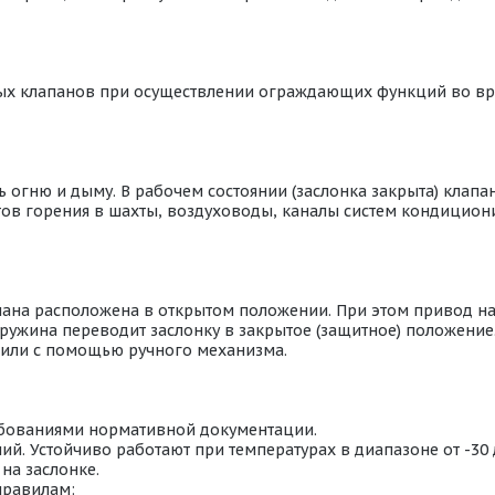
ых клапанов при осуществлении ограждающих функций во в
огню и дыму. В рабочем состоянии (заслонка закрыта) клапан
ентов горения в шахты, воздуховоды, каналы систем кондици
пана расположена в открытом положении. При этом привод н
ружина переводит заслонку в закрытое (защитное) положение
или с помощью ручного механизма.
ебованиями нормативной документации.
й. Устойчиво работают при температурах в диапазоне от -30
на заслонке.
правилам: