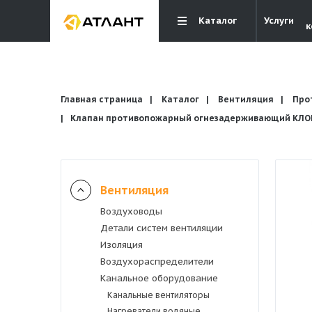
Каталог
Услуги
к
Главная страница
Каталог
Вентиляция
Про
Клапан противопожарный огнезадерживающий КЛОП-
Вентиляция
Вентиляция
Воздуховоды
Кондиционирование
Детали систем вентиляции
Изоляция
Отопление и водоснабжение
Воздухораспределители
Канальное оборудование
Канальные вентиляторы
Электрика
Нагреватели водяные