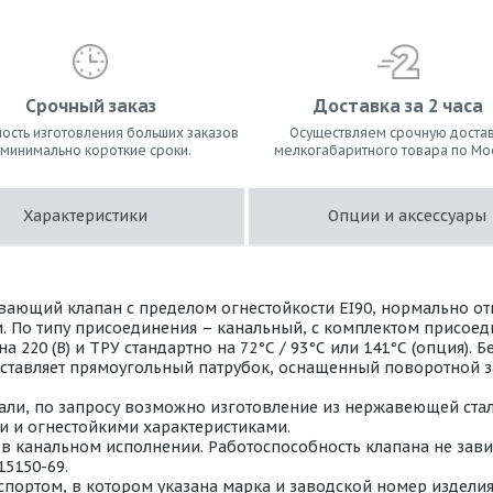
Срочный заказ
Доставка за 2 часа
ость изготовления больших заказов
Осуществляем срочную достав
 минимально короткие сроки.
мелкогабаритного товара по Мо
Характеристики
Опции и аксессуары
ающий клапан с пределом огнестойкости EI90, нормально о
м. По типу присоединения – канальный, с комплектом присое
220 (В) и ТРУ стандартно на 72°С / 93°С или 141°С (опция).
дставляет прямоугольный патрубок, оснащенный поворотной з
ли, по запросу возможно изготовление из нержавеющей стали 
 и огнестойкими характеристиками.
 канальном исполнении. Работоспособность клапана не завис
15150-69.
портом, в котором указана марка и заводской номер изделия