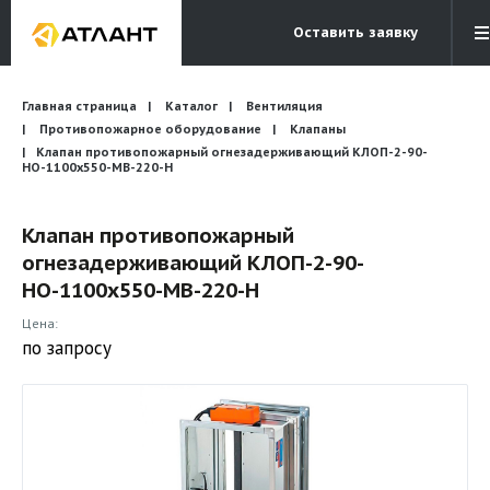
Оставить заявку
Электронная почта
Главная страница
Каталог
Вентиляция
Бесплатный звонок
info@atlantcompany.ru
8 (495) 532-45-07
Противопожарное оборудование
Клапаны
Клапан противопожарный огнезадерживающий КЛОП-2-90-
НО-1100х550-МВ-220-Н
Акции
Бренды
Клапан противопожарный
огнезадерживающий КЛОП-2-90-
Каталоги
НО-1100х550-МВ-220-Н
Бланки запросов
Цена:
по запросу