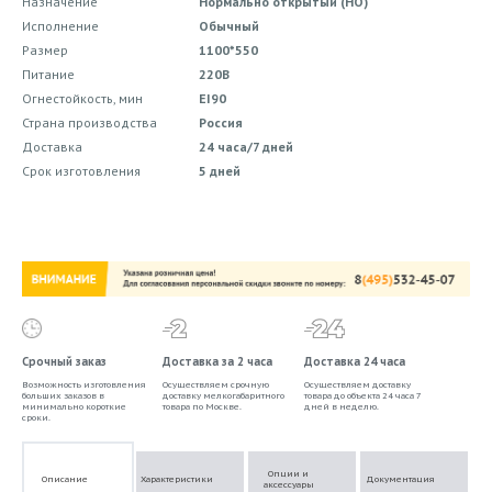
Назначение
Нормально открытый (НО)
Исполнение
Обычный
Размер
1100*550
Питание
220В
Огнестойкость, мин
EI90
Страна производства
Россия
Доставка
24 часа/7 дней
Срок изготовления
5 дней
Срочный заказ
Доставка за 2 часа
Доставка 24 часа
Возможность изготовления
Осуществляем срочную
Осуществляем доставку
больших заказов в
доставку мелкогабаритного
товара до объекта 24 часа 7
минимально короткие
товара по Москве.
дней в неделю.
сроки.
Опции и
Описание
Характеристики
Документация
аксессуары