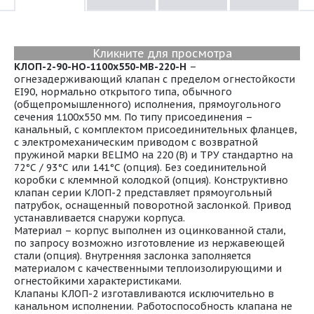
Кликните для просмотра
КЛОП-2-90-НО-1100х550-МВ-220-Н
–
огнезадерживающий клапан с пределом огнестойкости
EI90, нормально открытого типа, обычного
(общепромышленного) исполнения, прямоугольного
сечения 1100х550 мм. По типу присоединения –
канальный, с комплектом присоединительных фланцев,
с электромеханическим приводом с возвратной
пружиной марки BELIMO на 220 (В) и ТРУ стандартно на
72°С / 93°С или 141°С (опция). Без соединительной
коробки с клеммной колодкой (опция). Конструктивно
клапан серии КЛОП-2 представляет прямоугольный
патрубок, оснащенный поворотной заслонкой. Привод
устанавливается снаружи корпуса.
Материал – корпус выполнен из оцинкованной стали,
по запросу возможно изготовление из нержавеющей
стали (опция). Внутренняя заслонка заполняется
материалом с качественными теплоизолирующими и
огнестойкими характеристиками.
Клапаны КЛОП-2 изготавливаются исключительно в
канальном исполнении. Работоспособность клапана не