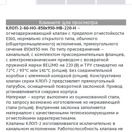
Кликните для просмотра
КЛОП-2-60-НО-850х950-МВ-220-Н
–
огнезадерживающий клапан с пределом огнестойкости
EI60, нормально открытого типа, обычного
(общепромышленного) исполнения, прямоугольного
сечения 850х950 мм. По типу присоединения –
канальный, с комплектом присоединительных фланцев,
с электромеханическим приводом с возвратной
пружиной марки BELIMO на 220 (В) и ТРУ стандартно на
72°С / 93°С или 141°С (опция). Без соединительной
коробки с клеммной колодкой (опция). Конструктивно
клапан серии КЛОП-2 представляет прямоугольный
патрубок, оснащенный поворотной заслонкой. Привод
устанавливается снаружи корпуса.
Материал – корпус выполнен из оцинкованной стали,
по запросу возможно изготовление из нержавеющей
стали (опция). Внутренняя заслонка заполняется
материалом с качественными теплоизолирующими и
огнестойкими характеристиками.
Клапаны КЛОП-2 изготавливаются исключительно в
канальном исполнении. Работоспособность клапана не