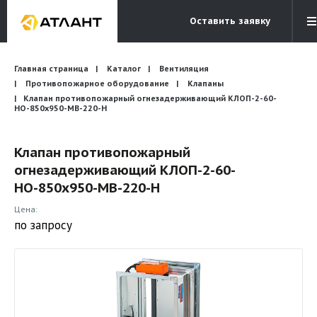
Оставить заявку
Электронная почта
Главная страница
Каталог
Вентиляция
Бесплатный звонок
info@atlantcompany.ru
8 (495) 532-45-07
Противопожарное оборудование
Клапаны
Клапан противопожарный огнезадерживающий КЛОП-2-60-
НО-850х950-МВ-220-Н
Акции
Бренды
Клапан противопожарный
огнезадерживающий КЛОП-2-60-
Каталоги
НО-850х950-МВ-220-Н
Бланки запросов
Цена:
по запросу