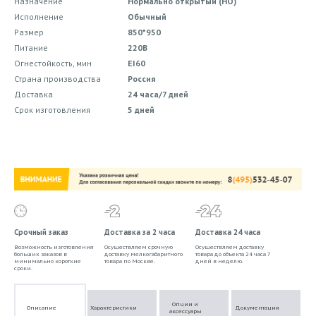
Назначение
Нормально открытый (НО)
Исполнение
Обычный
Размер
850*950
Питание
220В
Огнестойкость, мин
EI60
Страна производства
Россия
Доставка
24 часа/7 дней
Срок изготовления
5 дней
Срочный заказ
Доставка за 2 часа
Доставка 24 часа
Возможность изготовления
Осуществляем срочную
Осуществляем доставку
больших заказов в
доставку мелкогабаритного
товара до объекта 24 часа 7
минимально короткие
товара по Москве.
дней в неделю.
сроки.
Опции и
Описание
Характеристики
Документация
аксессуары