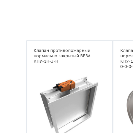
Клапан противопожарный
Клап
нормально закрытый ВЕЗА
норма
КПУ-1Н-З-Н
КПУ-1
0-0-0-