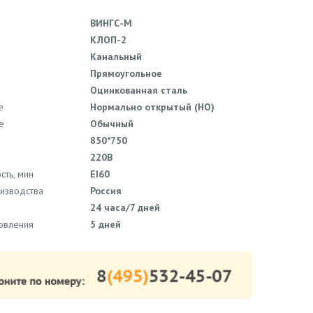
ВИНГС-М
КЛОП-2
Канальный
Прямоугольное
Оцинкованная сталь
е
Нормально открытый (НО)
е
Обычный
850*750
220В
сть, мин
EI60
оизводства
Россия
24 часа/7 дней
товления
5 дней