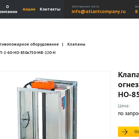
О
Электронная почта
Бе
Акции
Контакты
info@atlantcompany.ru
8
омпании
тивопожарное оборудование
Клапаны
Акции
Бренды
Каталоги
Бланки запросов
2-60-НО-850х750-МВ-220-Н
Клап
огне
НО-8
Цена:
по запро
Ос