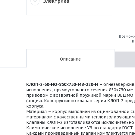
Электрика
Возможн
в
Описание
КЛОП-2-60-НО-850х750-МВ-220-Н
– огнезадержива
исполнения, прямоугольного сечения 850х750 мм
приводом с возвратной пружиной марки BELIMO на 
(опция). Конструктивно клапан серии КЛОП-2 пре
корпуса.
Материал – корпус выполнен из оцинкованной ста
материалом с качественными теплоизолирующими
Клапаны КЛОП-2 изготавливаются исключительно в
Климатическое исполнение УЗ по стандарту ГОСТ 
Каждый произведенный клапан комплектуется пас