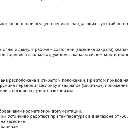
ых клапанов при осуществлении ограждающих функций во в
огню и дыму. В рабочем состоянии (заслонка закрыта) клапан
ентов горения в шахты, воздуховоды, каналы систем кондици
пана расположена в открытом положении. При этом привод н
ружина переводит заслонку в закрытое (защитное) положение
или с помощью ручного механизма.
ебованиями нормативной документации.
й. Устойчиво работают при температурах в диапазоне от -30
на заслонке.
правилам: