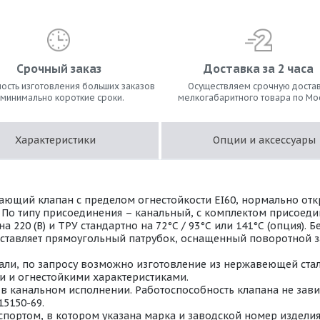
Срочный заказ
Доставка за 2 часа
ость изготовления больших заказов
Осуществляем срочную достав
 минимально короткие сроки.
мелкогабаритного товара по Мо
Характеристики
Опции и аксессуары
ющий клапан с пределом огнестойкости EI60, нормально от
. По типу присоединения – канальный, с комплектом присоед
220 (В) и ТРУ стандартно на 72°С / 93°С или 141°С (опция).
дставляет прямоугольный патрубок, оснащенный поворотной з
ли, по запросу возможно изготовление из нержавеющей стали 
 и огнестойкими характеристиками.
 канальном исполнении. Работоспособность клапана не завис
15150-69.
портом, в котором указана марка и заводской номер изделия