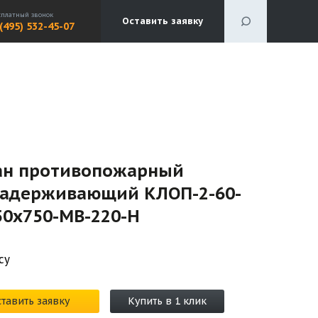
сплатный звонок
Оставить заявку
 (495) 532-45-07
ан противопожарный
задерживающий КЛОП-2-60-
50х750-МВ-220-Н
су
тавить заявку
Купить в 1 клик