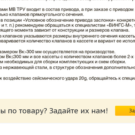
ВИНГС-М КЛОП-2.pdf
ы по товару? Задайте их нам!
За
риводов КЛОП-2.pdf