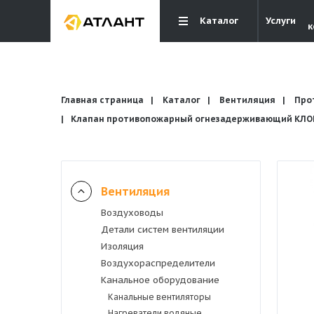
Каталог
Услуги
к
Главная страница
Каталог
Вентиляция
Про
Клапан противопожарный огнезадерживающий КЛОП-
Вентиляция
Вентиляция
Воздуховоды
Кондиционирование
Детали систем вентиляции
Изоляция
Отопление и водоснабжение
Воздухораспределители
Канальное оборудование
Канальные вентиляторы
Электрика
Нагреватели водяные