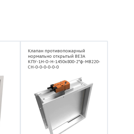
Клапан противопожарный
нормально открытый ВЕЗА
КПУ-1Н-О-Н-1450x800-2*ф-МВ220-
СН-0-0-0-0-0-0