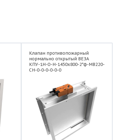
Клапан противопожарный
нормально открытый ВЕЗА
КПУ-1Н-О-Н-1450x800-2*ф-МВ220-
СН-0-0-0-0-0-0