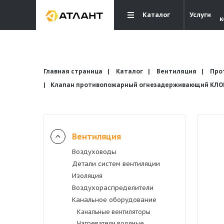
Каталог
Услуги
к
Главная страница
Каталог
Вентиляция
Про
Клапан противопожарный огнезадерживающий КЛОП-
Вентиляция
Вентиляция
Воздуховоды
Кондиционирование
Детали систем вентиляции
Изоляция
Отопление и водоснабжение
Воздухораспределители
Канальное оборудование
Канальные вентиляторы
Электрика
Нагреватели водяные