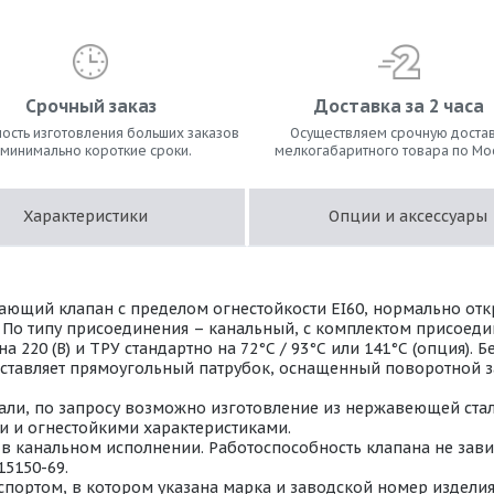
Срочный заказ
Доставка за 2 часа
ость изготовления больших заказов
Осуществляем срочную достав
 минимально короткие сроки.
мелкогабаритного товара по Мо
Характеристики
Опции и аксессуары
ющий клапан с пределом огнестойкости EI60, нормально от
. По типу присоединения – канальный, с комплектом присоед
220 (В) и ТРУ стандартно на 72°С / 93°С или 141°С (опция).
дставляет прямоугольный патрубок, оснащенный поворотной з
ли, по запросу возможно изготовление из нержавеющей стали 
 и огнестойкими характеристиками.
 канальном исполнении. Работоспособность клапана не завис
15150-69.
портом, в котором указана марка и заводской номер изделия