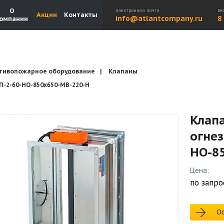
О
Электронная почта
Бе
Акции
Контакты
info@atlantcompany.ru
8
омпании
тивопожарное оборудование
Клапаны
Акции
Бренды
Каталоги
Бланки запросов
2-60-НО-850х650-МВ-220-Н
Клап
огне
НО-8
Цена:
по запро
Ос