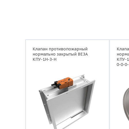
Клапан противопожарный
Клап
нормально закрытый ВЕЗА
норма
КПУ-1Н-З-Н
КПУ-1
0-0-0-