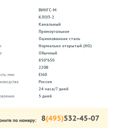
ВИНГС-М
КЛОП-2
Канальный
Прямоугольное
Оцинкованная сталь
е
Нормально открытый (НО)
е
Обычный
850*650
220В
сть, мин
EI60
оизводства
Россия
24 часа/7 дней
товления
5 дней