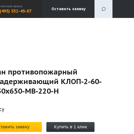
сплатный звонок
Оставить заявку
 (495) 532-45-07
ан противопожарный
задерживающий КЛОП-2-60-
50х650-МВ-220-Н
су
тавить заявку
Купить в 1 клик