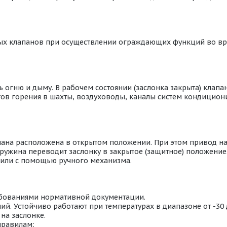
ых клапанов при осуществлении ограждающих функций во в
огню и дыму. В рабочем состоянии (заслонка закрыта) клапан
ентов горения в шахты, воздуховоды, каналы систем кондици
пана расположена в открытом положении. При этом привод н
ружина переводит заслонку в закрытое (защитное) положение
или с помощью ручного механизма.
ебованиями нормативной документации.
й. Устойчиво работают при температурах в диапазоне от -30
на заслонке.
правилам: