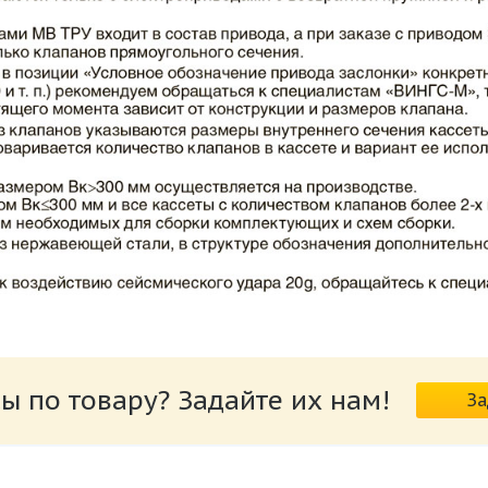
ВИНГС-М КЛОП-2.pdf
ы по товару? Задайте их нам!
За
риводов КЛОП-2.pdf