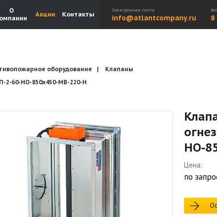
О
Электронная почта
Бе
Акции
Контакты
info@atlantcompany.ru
8
омпании
тивопожарное оборудование
Клапаны
Акции
Бренды
Каталоги
Бланки запросов
2-60-НО-850х450-МВ-220-Н
Клап
огне
НО-8
Цена:
по запро
Ос