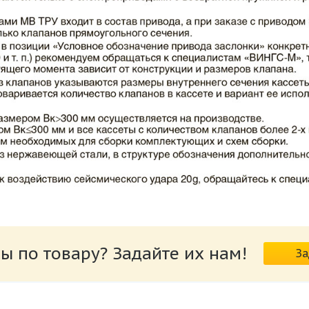
ВИНГС-М КЛОП-2.pdf
ы по товару? Задайте их нам!
За
риводов КЛОП-2.pdf