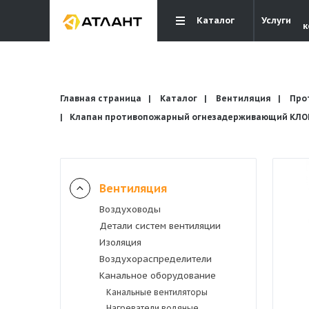
Каталог
Услуги
к
Главная страница
Каталог
Вентиляция
Про
Клапан противопожарный огнезадерживающий КЛОП-
Вентиляция
Вентиляция
Воздуховоды
Кондиционирование
Детали систем вентиляции
Изоляция
Отопление и водоснабжение
Воздухораспределители
Канальное оборудование
Канальные вентиляторы
Электрика
Нагреватели водяные