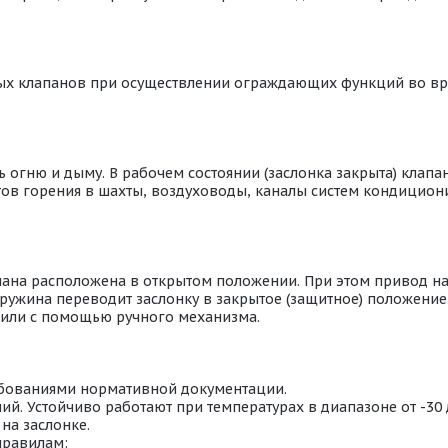
ых клапанов при осуществлении ограждающих функций во в
огню и дыму. В рабочем состоянии (заслонка закрыта) клапан
ентов горения в шахты, воздуховоды, каналы систем кондици
пана расположена в открытом положении. При этом привод н
ружина переводит заслонку в закрытое (защитное) положение
или с помощью ручного механизма.
ебованиями нормативной документации.
й. Устойчиво работают при температурах в диапазоне от -30
на заслонке.
правилам: