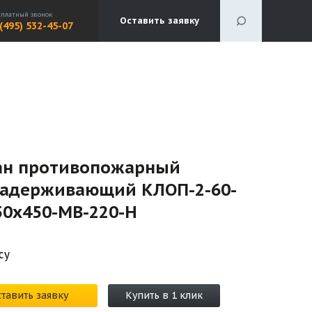
сплатный звонок
Оставить заявку
 (495) 532-45-07
ан противопожарный
задерживающий КЛОП-2-60-
50х450-МВ-220-Н
су
тавить заявку
Купить в 1 клик