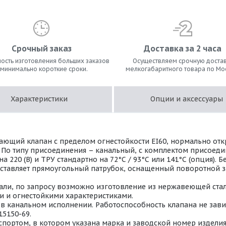
Срочный заказ
Доставка за 2 часа
ость изготовления больших заказов
Осуществляем срочную достав
 минимально короткие сроки.
мелкогабаритного товара по Мо
Характеристики
Опции и аксессуары
ющий клапан с пределом огнестойкости EI60, нормально от
. По типу присоединения – канальный, с комплектом присоед
220 (В) и ТРУ стандартно на 72°С / 93°С или 141°С (опция).
дставляет прямоугольный патрубок, оснащенный поворотной з
ли, по запросу возможно изготовление из нержавеющей стали 
 и огнестойкими характеристиками.
 канальном исполнении. Работоспособность клапана не завис
15150-69.
портом, в котором указана марка и заводской номер изделия