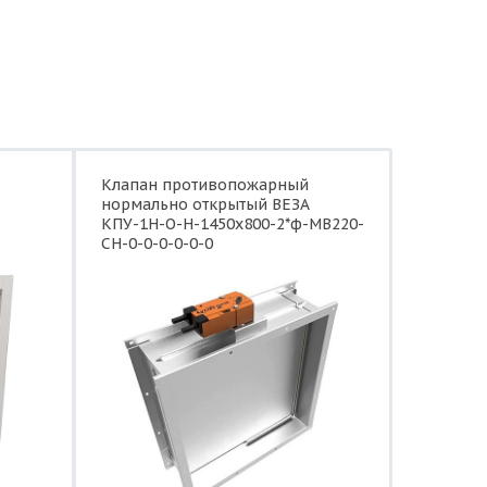
Клапан противопожарный
нормально открытый ВЕЗА
КПУ-1Н-О-Н-1450x800-2*ф-МВ220-
СН-0-0-0-0-0-0