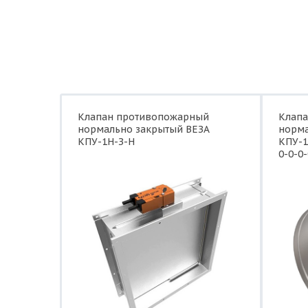
Клапан противопожарный
Клап
нормально закрытый ВЕЗА
норма
КПУ-1Н-З-Н
КПУ-1
0-0-0-