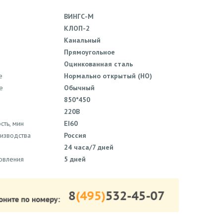
ВИНГС-М
КЛОП-2
Канальный
Прямоугольное
Оцинкованная сталь
е
Нормально открытый (НО)
е
Обычный
850*450
220В
сть, мин
EI60
оизводства
Россия
24 часа/7 дней
товления
5 дней