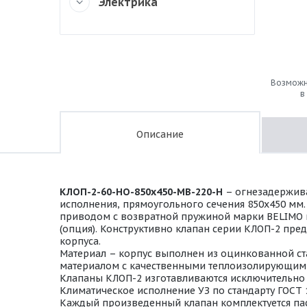
Электрика
Возможн
в
Описание
КЛОП-2-60-НО-850х450-МВ-220-Н
– огнезадержива
исполнения, прямоугольного сечения 850х450 мм
приводом с возвратной пружиной марки BELIMO на 
(опция). Конструктивно клапан серии КЛОП-2 пре
корпуса.
Материал – корпус выполнен из оцинкованной ста
материалом с качественными теплоизолирующими
Клапаны КЛОП-2 изготавливаются исключительно в
Климатическое исполнение УЗ по стандарту ГОСТ 
Каждый произведенный клапан комплектуется пас