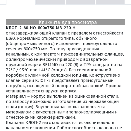
Кликните для просмотра
КЛОП-2-60-НО-800х750-МВ-220-Н
–
огнезадерживающий клапан с пределом огнестойкости
EI60, нормально открытого типа, обычного
(общепромышленного) исполнения, прямоугольного
сечения 800х750 мм. По типу присоединения –
канальный, с комплектом присоединительных фланцев,
с электромеханическим приводом с возвратной
пружиной марки BELIMO на 220 (В) и ТРУ стандартно на
72°С / 93°С или 141°С (опция). Без соединительной
коробки с клеммной колодкой (опция). Конструктивно
клапан серии КЛОП-2 представляет прямоугольный
патрубок, оснащенный поворотной заслонкой. Привод
устанавливается снаружи корпуса.
Материал – корпус выполнен из оцинкованной стали,
по запросу возможно изготовление из нержавеющей
стали (опция). Внутренняя заслонка заполняется
материалом с качественными теплоизолирующими и
огнестойкими характеристиками.
Клапаны КЛОП-2 изготавливаются исключительно в
канальном исполнении. Работоспособность клапана не