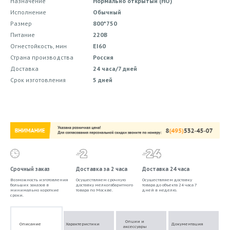
Назначение
Нормально открытый (НО)
Исполнение
Обычный
Размер
800*750
Питание
220В
Огнестойкость, мин
EI60
Страна производства
Россия
Доставка
24 часа/7 дней
Срок изготовления
5 дней
Срочный заказ
Доставка за 2 часа
Доставка 24 часа
Возможность изготовления
Осуществляем срочную
Осуществляем доставку
больших заказов в
доставку мелкогабаритного
товара до объекта 24 часа 7
минимально короткие
товара по Москве.
дней в неделю.
сроки.
Опции и
Описание
Характеристики
Документация
аксессуары