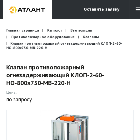
Оставить заявку
Электронная почта
Главная страница
Каталог
Вентиляция
Бесплатный звонок
info@atlantcompany.ru
8 (495) 532-45-07
Противопожарное оборудование
Клапаны
Клапан противопожарный огнезадерживающий КЛОП-2-60-
НО-800х750-МВ-220-Н
Акции
Бренды
Клапан противопожарный
огнезадерживающий КЛОП-2-60-
Каталоги
НО-800х750-МВ-220-Н
Бланки запросов
Цена:
по запросу