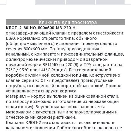
Кликните для просмотра
КЛОП-2-60-НО-800х600-МВ-220-Н
–
огнезадерживающий клапан с пределом огнестойкости
EI60, нормально открытого типа, обычного
(общепромышленного) исполнения, прямоугольного
сечения 800х600 мм. По типу присоединения –
канальный, с комплектом присоединительных фланцев,
с электромеханическим приводом с возвратной
пружиной марки BELIMO на 220 (В) и ТРУ стандартно на
72°С / 93°С или 141°С (опция). Без соединительной
коробки с клеммной колодкой (опция). Конструктивно
клапан серии КЛОП-2 представляет прямоугольный
патрубок, оснащенный поворотной заслонкой. Привод
устанавливается снаружи корпуса.
Материал – корпус выполнен из оцинкованной стали,
по запросу возможно изготовление из нержавеющей
стали (опция). Внутренняя заслонка заполняется
материалом с качественными теплоизолирующими и
огнестойкими характеристиками.
Клапаны КЛОП-2 изготавливаются исключительно в
канальном исполнении. Работоспособность клапана не