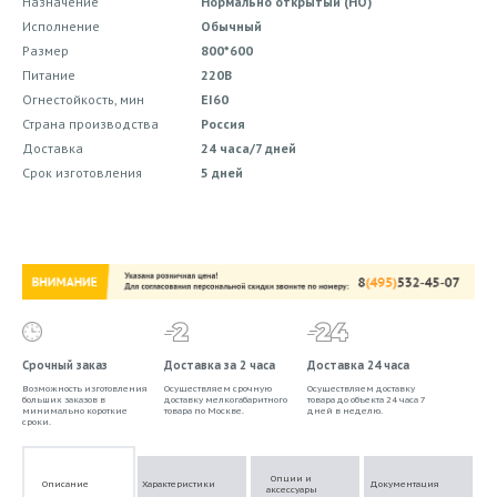
Назначение
Нормально открытый (НО)
Исполнение
Обычный
Размер
800*600
Питание
220В
Огнестойкость, мин
EI60
Страна производства
Россия
Доставка
24 часа/7 дней
Срок изготовления
5 дней
Срочный заказ
Доставка за 2 часа
Доставка 24 часа
Возможность изготовления
Осуществляем срочную
Осуществляем доставку
больших заказов в
доставку мелкогабаритного
товара до объекта 24 часа 7
минимально короткие
товара по Москве.
дней в неделю.
сроки.
Опции и
Описание
Характеристики
Документация
аксессуары