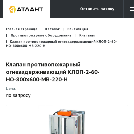
Оставить заявку
Электронная почта
Главная страница
Каталог
Вентиляция
Бесплатный звонок
info@atlantcompany.ru
8 (495) 532-45-07
Противопожарное оборудование
Клапаны
Клапан противопожарный огнезадерживающий КЛОП-2-60-
НО-800х600-МВ-220-Н
Акции
Бренды
Клапан противопожарный
огнезадерживающий КЛОП-2-60-
Каталоги
НО-800х600-МВ-220-Н
Бланки запросов
Цена:
по запросу