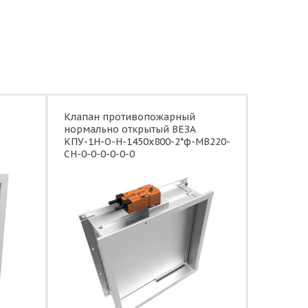
Клапан противопожарный
нормально открытый ВЕЗА
КПУ-1Н-О-Н-1450x800-2*ф-МВ220-
СН-0-0-0-0-0-0