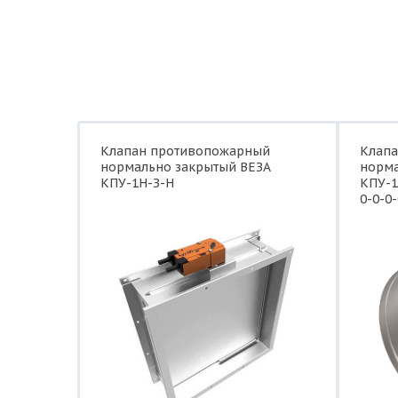
Клапан противопожарный
Клап
нормально закрытый ВЕЗА
норма
КПУ-1Н-З-Н
КПУ-1
0-0-0-