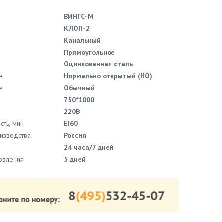
ВИНГС-М
КЛОП-2
Канальный
Прямоугольное
Оцинкованная сталь
е
Нормально открытый (НО)
е
Обычный
750*1000
220В
сть, мин
EI60
оизводства
Россия
24 часа/7 дней
товления
5 дней