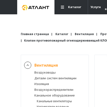
Каталог
Услуги
к
Главная страница
Каталог
Вентиляция
Про
Клапан противопожарный огнезадерживающий КЛОП-
Вентиляция
Вентиляция
Воздуховоды
Кондиционирование
Детали систем вентиляции
Изоляция
Отопление и водоснабжение
Воздухораспределители
Канальное оборудование
Канальные вентиляторы
Электрика
Нагреватели водяные