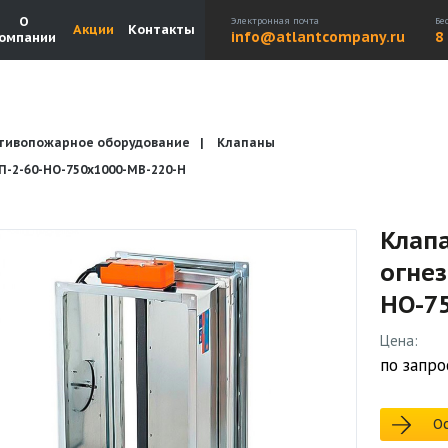
О
Электронная почта
Бе
Акции
Контакты
info@atlantcompany.ru
8
омпании
тивопожарное оборудование
Клапаны
Акции
Бренды
Каталоги
Бланки запросов
2-60-НО-750х1000-МВ-220-Н
Клап
огне
НО-7
Цена:
по запро
Ос