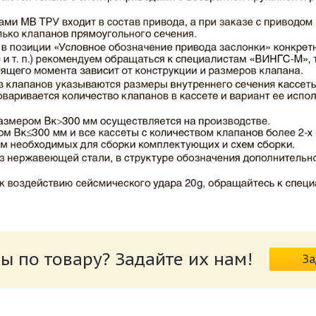
ВИНГС-М КЛОП-2.pdf
ы по товару? Задайте их нам!
За
риводов КЛОП-2.pdf