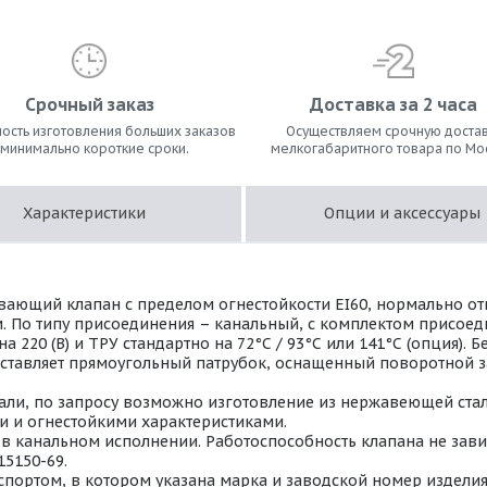
Срочный заказ
Доставка за 2 часа
ость изготовления больших заказов
Осуществляем срочную достав
 минимально короткие сроки.
мелкогабаритного товара по Мо
Характеристики
Опции и аксессуары
ающий клапан с пределом огнестойкости EI60, нормально о
м. По типу присоединения – канальный, с комплектом присое
220 (В) и ТРУ стандартно на 72°С / 93°С или 141°С (опция).
дставляет прямоугольный патрубок, оснащенный поворотной з
ли, по запросу возможно изготовление из нержавеющей стали 
 и огнестойкими характеристиками.
 канальном исполнении. Работоспособность клапана не завис
15150-69.
портом, в котором указана марка и заводской номер изделия