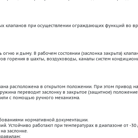
ых клапанов при осуществлении ограждающих функций во в
огню и дыму. В рабочем состоянии (заслонка закрыта) клапан
ентов горения в шахты, воздуховоды, каналы систем кондици
пана расположена в открытом положении. При этом привод н
ружина переводит заслонку в закрытое (защитное) положение
или с помощью ручного механизма.
ебованиями нормативной документации.
й. Устойчиво работают при температурах в диапазоне от -30
на заслонке.
правилам: