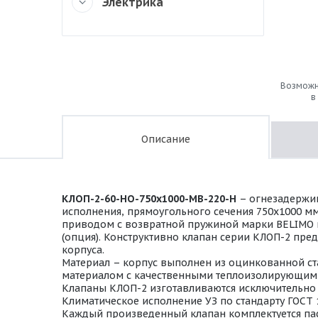
Электрика
Возможн
в
Описание
КЛОП-2-60-НО-750х1000-МВ-220-Н
– огнезадержив
исполнения, прямоугольного сечения 750х1000 м
приводом с возвратной пружиной марки BELIMO на 
(опция). Конструктивно клапан серии КЛОП-2 пре
корпуса.
Материал – корпус выполнен из оцинкованной ста
материалом с качественными теплоизолирующими
Клапаны КЛОП-2 изготавливаются исключительно в
Климатическое исполнение УЗ по стандарту ГОСТ 
Каждый произведенный клапан комплектуется пас