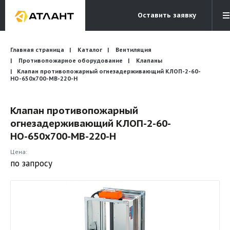
Оставить заявку
Электронная почта
Главная страница
Каталог
Вентиляция
Бесплатный звонок
info@atlantcompany.ru
8 (495) 532-45-07
Противопожарное оборудование
Клапаны
Клапан противопожарный огнезадерживающий КЛОП-2-60-
НО-650х700-МВ-220-Н
Акции
Бренды
Клапан противопожарный
огнезадерживающий КЛОП-2-60-
Каталоги
НО-650х700-МВ-220-Н
Бланки запросов
Цена:
по запросу