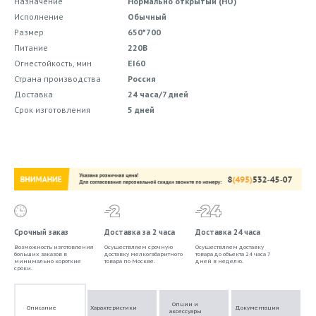
Назначение
Нормально открытый (НО)
Исполнение
Обычный
Размер
650*700
Питание
220В
Огнестойкость, мин
EI60
Страна производства
Россия
Доставка
24 часа/7 дней
Срок изготовления
5 дней
Срочный заказ
Доставка за 2 часа
Доставка 24 часа
Возможность изготовления
Осуществляем срочную
Осуществляем доставку
больших заказов в
доставку мелкогабаритного
товара до объекта 24 часа 7
минимально короткие
товара по Москве.
дней в неделю.
сроки.
Опции и
Описание
Характеристики
Документация
аксессуары