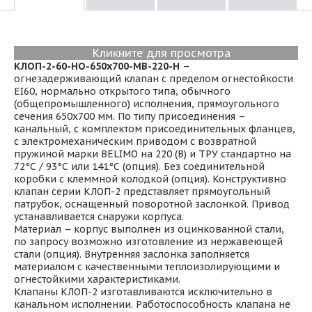
Кликните для просмотра
КЛОП-2-60-НО-650х700-МВ-220-Н
–
огнезадерживающий клапан с пределом огнестойкости
EI60, нормально открытого типа, обычного
(общепромышленного) исполнения, прямоугольного
сечения 650х700 мм. По типу присоединения –
канальный, с комплектом присоединительных фланцев,
с электромеханическим приводом с возвратной
пружиной марки BELIMO на 220 (В) и ТРУ стандартно на
72°С / 93°С или 141°С (опция). Без соединительной
коробки с клеммной колодкой (опция). Конструктивно
клапан серии КЛОП-2 представляет прямоугольный
патрубок, оснащенный поворотной заслонкой. Привод
устанавливается снаружи корпуса.
Материал – корпус выполнен из оцинкованной стали,
по запросу возможно изготовление из нержавеющей
стали (опция). Внутренняя заслонка заполняется
материалом с качественными теплоизолирующими и
огнестойкими характеристиками.
Клапаны КЛОП-2 изготавливаются исключительно в
канальном исполнении. Работоспособность клапана не