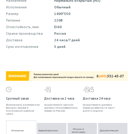
Назначение
Нормально открытый (НО)
Исполнение
Обычный
Размер
1400*550
Питание
220В
Огнестойкость, мин
EI60
Страна производства
Россия
Доставка
24 часа/7 дней
Срок изготовления
5 дней
Срочный заказ
Доставка за 2 часа
Доставка 24 часа
Возможность изготовления
Осуществляем срочную
Осуществляем доставку
больших заказов в
доставку мелкогабаритного
товара до объекта 24 часа 7
минимально короткие
товара по Москве.
дней в неделю.
сроки.
Опции и
Описание
Характеристики
Документация
аксессуары