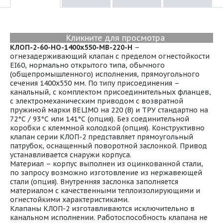
Кликните для просмотра
КЛОП-2-60-НО-1400х550-МВ-220-Н
–
огнезадерживающий клапан с пределом огнестойкости
EI60, нормально открытого типа, обычного
(общепромышленного) исполнения, прямоугольного
сечения 1400х550 мм. По типу присоединения –
канальный, с комплектом присоединительных фланцев,
с электромеханическим приводом с возвратной
пружиной марки BELIMO на 220 (В) и ТРУ стандартно на
72°С / 93°С или 141°С (опция). Без соединительной
коробки с клеммной колодкой (опция). Конструктивно
клапан серии КЛОП-2 представляет прямоугольный
патрубок, оснащенный поворотной заслонкой. Привод
устанавливается снаружи корпуса.
Материал – корпус выполнен из оцинкованной стали,
по запросу возможно изготовление из нержавеющей
стали (опция). Внутренняя заслонка заполняется
материалом с качественными теплоизолирующими и
огнестойкими характеристиками.
Клапаны КЛОП-2 изготавливаются исключительно в
канальном исполнении. Работоспособность клапана не