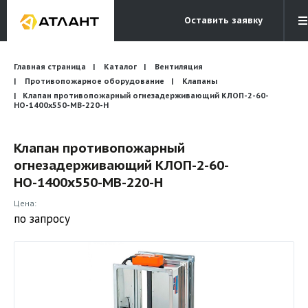
Оставить заявку
Электронная почта
Главная страница
Каталог
Вентиляция
Бесплатный звонок
info@atlantcompany.ru
8 (495) 532-45-07
Противопожарное оборудование
Клапаны
Клапан противопожарный огнезадерживающий КЛОП-2-60-
НО-1400х550-МВ-220-Н
Акции
Бренды
Клапан противопожарный
огнезадерживающий КЛОП-2-60-
Каталоги
НО-1400х550-МВ-220-Н
Бланки запросов
Цена:
по запросу