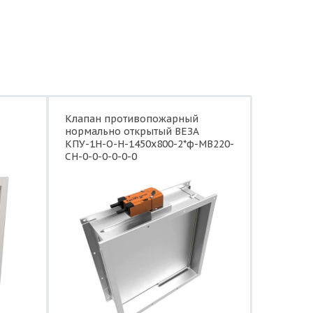
Клапан противопожарный
нормально открытый ВЕЗА
КПУ-1Н-О-Н-1450x800-2*ф-МВ220-
СН-0-0-0-0-0-0