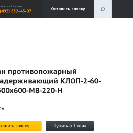
сплатный звонок
Оставить заявку
 (495) 532-45-07
ан противопожарный
задерживающий КЛОП-2-60-
300х600-МВ-220-Н
су
тавить заявку
Купить в 1 клик