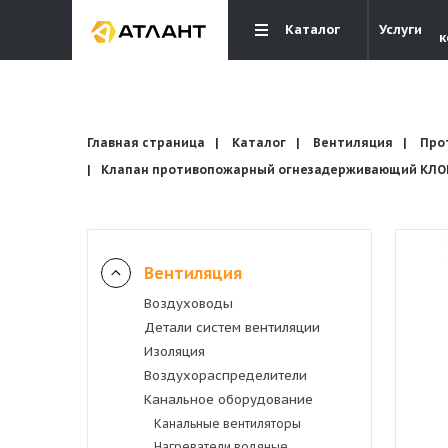
Каталог
Услуги
к
Главная страница
Каталог
Вентиляция
Про
Клапан противопожарный огнезадерживающий КЛОП-
Вентиляция
Вентиляция
Воздуховоды
Кондиционирование
Детали систем вентиляции
Изоляция
Отопление и водоснабжение
Воздухораспределители
Канальное оборудование
Канальные вентиляторы
Электрика
Нагреватели водяные