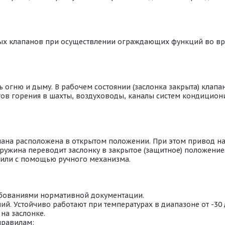
ых клапанов при осуществлении ограждающих функций во в
огню и дыму. В рабочем состоянии (заслонка закрыта) клапан
ентов горения в шахты, воздуховоды, каналы систем кондици
пана расположена в открытом положении. При этом привод н
ружина переводит заслонку в закрытое (защитное) положение
или с помощью ручного механизма.
ебованиями нормативной документации.
й. Устойчиво работают при температурах в диапазоне от -30
на заслонке.
правилам: