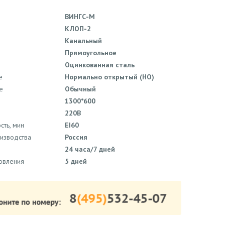
ВИНГС-М
КЛОП-2
Канальный
Прямоугольное
Оцинкованная сталь
е
Нормально открытый (НО)
е
Обычный
1300*600
220В
сть, мин
EI60
оизводства
Россия
24 часа/7 дней
товления
5 дней