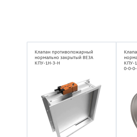
Клапан противопожарный
Клап
нормально закрытый ВЕЗА
норма
КПУ-1Н-З-Н
КПУ-1
0-0-0-