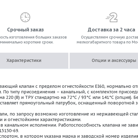
Срочный заказ
Доставка за 2 часа
ость изготовления больших заказов
Осуществляем срочную достав
 минимально короткие сроки.
мелкогабаритного товара по Мо
Характеристики
Опции и аксессуары
ающий клапан с пределом огнестойкости EI60, нормально о
м. По типу присоединения – канальный, с комплектом присое
220 (В) и ТРУ стандартно на 72°С / 93°С или 141°С (опция).
дставляет прямоугольный патрубок, оснащенный поворотной з
ли, по запросу возможно изготовление из нержавеющей стали 
 и огнестойкими характеристиками.
 канальном исполнении. Работоспособность клапана не завис
15150-69.
портом, в котором указана марка и заводской номер изделия