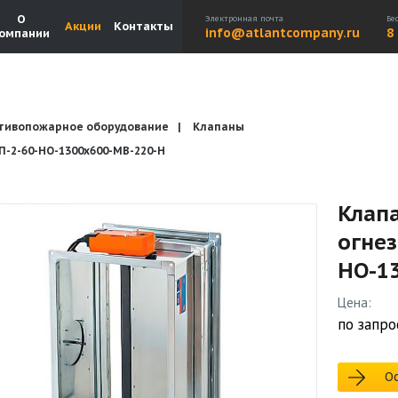
О
Электронная почта
Бе
Акции
Контакты
info@atlantcompany.ru
8
омпании
тивопожарное оборудование
Клапаны
Акции
Бренды
Каталоги
Бланки запросов
2-60-НО-1300х600-МВ-220-Н
Клап
огне
НО-1
Цена:
по запро
Ос