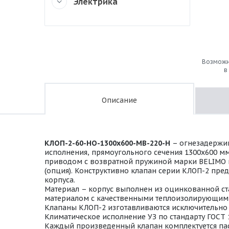
Электрика
Возможн
в
Описание
КЛОП-2-60-НО-1300х600-МВ-220-Н
– огнезадержив
исполнения, прямоугольного сечения 1300х600 м
приводом с возвратной пружиной марки BELIMO на 
(опция). Конструктивно клапан серии КЛОП-2 пре
корпуса.
Материал – корпус выполнен из оцинкованной ста
материалом с качественными теплоизолирующими
Клапаны КЛОП-2 изготавливаются исключительно в
Климатическое исполнение УЗ по стандарту ГОСТ 
Каждый произведенный клапан комплектуется пас