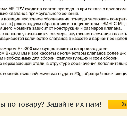
ВИНГС-М КЛОП-2.pdf
ы по товару? Задайте их нам!
За
риводов КЛОП-2.pdf