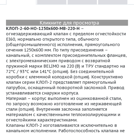
Кликните для просмотра
КЛОП-2-60-НО-1250х600-МВ-220-Н
–
огнезадерживающий клапан с пределом огнестойкости
EI60, нормально открытого типа, обычного
(общепромышленного) исполнения, прямоугольного
сечения 1250х600 мм. По типу присоединения –
канальный, с комплектом присоединительных фланцев,
с электромеханическим приводом с возвратной
пружиной марки BELIMO на 220 (В) и ТРУ стандартно на
72°С / 93°С или 141°С (опция). Без соединительной
коробки с клеммной колодкой (опция). Конструктивно
клапан серии КЛОП-2 представляет прямоугольный
патрубок, оснащенный поворотной заслонкой. Привод
устанавливается снаружи корпуса.
Материал – корпус выполнен из оцинкованной стали,
по запросу возможно изготовление из нержавеющей
стали (опция). Внутренняя заслонка заполняется
материалом с качественными теплоизолирующими и
огнестойкими характеристиками.
Клапаны КЛОП-2 изготавливаются исключительно в
канальном исполнении. Работоспособность клапана не