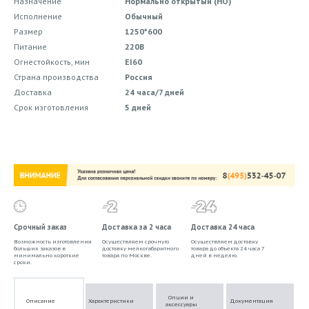
Назначение
Нормально открытый (НО)
Исполнение
Обычный
Размер
1250*600
Питание
220В
Огнестойкость, мин
EI60
Страна производства
Россия
Доставка
24 часа/7 дней
Срок изготовления
5 дней
Срочный заказ
Доставка за 2 часа
Доставка 24 часа
Возможность изготовления
Осуществляем срочную
Осуществляем доставку
больших заказов в
доставку мелкогабаритного
товара до объекта 24 часа 7
минимально короткие
товара по Москве.
дней в неделю.
сроки.
Опции и
Описание
Характеристики
Документация
аксессуары