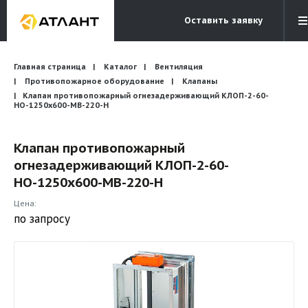
Оставить заявку
Электронная почта
Главная страница
Каталог
Вентиляция
Бесплатный звонок
info@atlantcompany.ru
8 (495) 532-45-07
Противопожарное оборудование
Клапаны
Клапан противопожарный огнезадерживающий КЛОП-2-60-
НО-1250х600-МВ-220-Н
Акции
Бренды
Клапан противопожарный
огнезадерживающий КЛОП-2-60-
Каталоги
НО-1250х600-МВ-220-Н
Бланки запросов
Цена:
по запросу