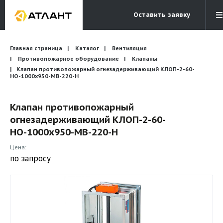
Оставить заявку
Электронная почта
Главная страница
Каталог
Вентиляция
Бесплатный звонок
info@atlantcompany.ru
8 (495) 532-45-07
Противопожарное оборудование
Клапаны
Клапан противопожарный огнезадерживающий КЛОП-2-60-
НО-1000х950-МВ-220-Н
Акции
Бренды
Клапан противопожарный
огнезадерживающий КЛОП-2-60-
Каталоги
НО-1000х950-МВ-220-Н
Бланки запросов
Цена:
по запросу