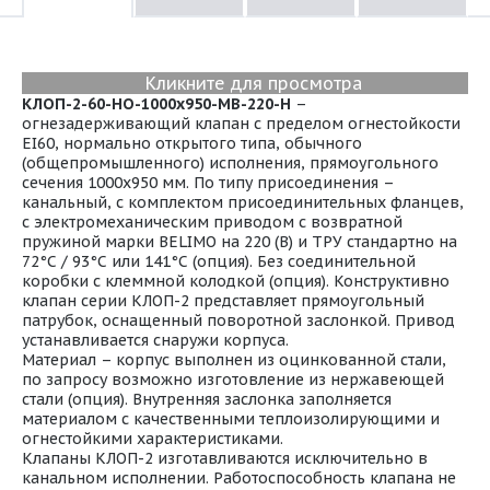
Кликните для просмотра
КЛОП-2-60-НО-1000х950-МВ-220-Н
–
огнезадерживающий клапан с пределом огнестойкости
EI60, нормально открытого типа, обычного
(общепромышленного) исполнения, прямоугольного
сечения 1000х950 мм. По типу присоединения –
канальный, с комплектом присоединительных фланцев,
с электромеханическим приводом с возвратной
пружиной марки BELIMO на 220 (В) и ТРУ стандартно на
72°С / 93°С или 141°С (опция). Без соединительной
коробки с клеммной колодкой (опция). Конструктивно
клапан серии КЛОП-2 представляет прямоугольный
патрубок, оснащенный поворотной заслонкой. Привод
устанавливается снаружи корпуса.
Материал – корпус выполнен из оцинкованной стали,
по запросу возможно изготовление из нержавеющей
стали (опция). Внутренняя заслонка заполняется
материалом с качественными теплоизолирующими и
огнестойкими характеристиками.
Клапаны КЛОП-2 изготавливаются исключительно в
канальном исполнении. Работоспособность клапана не