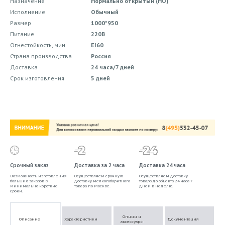
Назначение
Нормально открытый (НО)
Исполнение
Обычный
Размер
1000*950
Питание
220В
Огнестойкость, мин
EI60
Страна производства
Россия
Доставка
24 часа/7 дней
Срок изготовления
5 дней
Срочный заказ
Доставка за 2 часа
Доставка 24 часа
Возможность изготовления
Осуществляем срочную
Осуществляем доставку
больших заказов в
доставку мелкогабаритного
товара до объекта 24 часа 7
минимально короткие
товара по Москве.
дней в неделю.
сроки.
Опции и
Описание
Характеристики
Документация
аксессуары