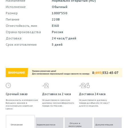
Назначение
Нормально открытый (НО)
Исполнение
Обычный
Размер
1000*550
Питание
220В
Огнестойкость, мин
EI60
Страна производства
Россия
Доставка
24 часа/7 дней
Срок изготовления
5 дней
Срочный заказ
Доставка за 2 часа
Доставка 24 часа
Возможность изготовления
Осуществляем срочную
Осуществляем доставку
больших заказов в
доставку мелкогабаритного
товара до объекта 24 часа 7
минимально короткие
товара по Москве.
дней в неделю.
сроки.
Опции и
Описание
Характеристики
Документация
аксессуары