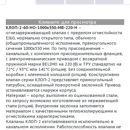
Кликните для просмотра
КЛОП-2-60-НО-1000х550-МВ-220-Н
–
огнезадерживающий клапан с пределом огнестойкости
EI60, нормально открытого типа, обычного
(общепромышленного) исполнения, прямоугольного
сечения 1000х550 мм. По типу присоединения –
канальный, с комплектом присоединительных фланцев,
с электромеханическим приводом с возвратной
пружиной марки BELIMO на 220 (В) и ТРУ стандартно на
72°С / 93°С или 141°С (опция). Без соединительной
коробки с клеммной колодкой (опция). Конструктивно
клапан серии КЛОП-2 представляет прямоугольный
патрубок, оснащенный поворотной заслонкой. Привод
устанавливается снаружи корпуса.
Материал – корпус выполнен из оцинкованной стали,
по запросу возможно изготовление из нержавеющей
стали (опция). Внутренняя заслонка заполняется
материалом с качественными теплоизолирующими и
огнестойкими характеристиками.
Клапаны КЛОП-2 изготавливаются исключительно в
канальном исполнении. Работоспособность клапана не