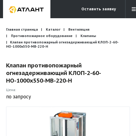
Оставить заявку
Электронная почта
Главная страница
Каталог
Вентиляция
Бесплатный звонок
info@atlantcompany.ru
8 (495) 532-45-07
Противопожарное оборудование
Клапаны
Клапан противопожарный огнезадерживающий КЛОП-2-60-
НО-1000х550-МВ-220-Н
Акции
Бренды
Клапан противопожарный
огнезадерживающий КЛОП-2-60-
Каталоги
НО-1000х550-МВ-220-Н
Бланки запросов
Цена:
по запросу