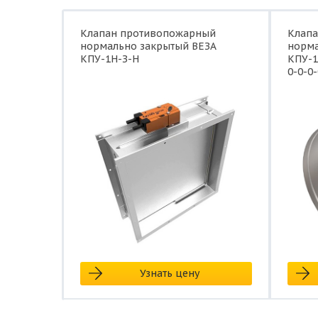
Клапан противопожарный
Клап
нормально закрытый ВЕЗА
норма
КПУ-1Н-З-Н
КПУ-1
0-0-0-
Узнать цену