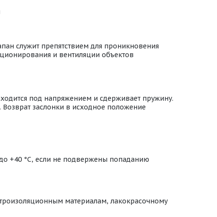
я
апан служит препятствием для проникновения
диционирования и вентиляции объектов
аходится под напряжением и сдерживает пружину.
. Возврат заслонки в исходное положение
 до +40 °С, если не подвержены попаданию
ектроизоляционным материалам, лакокрасочному