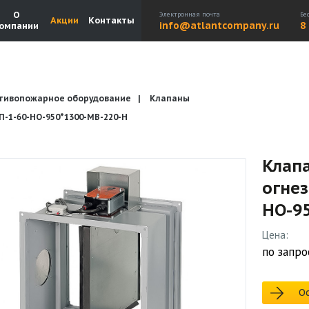
О
Электронная почта
Бе
Акции
Контакты
info@atlantcompany.ru
8
омпании
тивопожарное оборудование
Клапаны
Акции
Бренды
Каталоги
Бланки запросов
1-60-НО-950*1300-МВ-220-H
Клап
огне
НО-9
Цена:
по запро
Ос