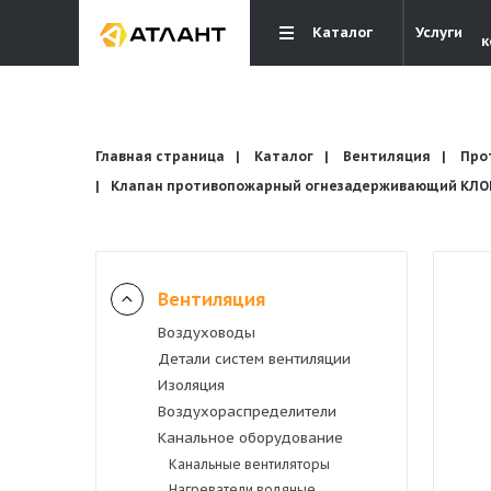
Каталог
Услуги
к
Главная страница
Каталог
Вентиляция
Про
Клапан противопожарный огнезадерживающий КЛОП-
Вентиляция
Вентиляция
Воздуховоды
Кондиционирование
Детали систем вентиляции
Изоляция
Отопление и водоснабжение
Воздухораспределители
Канальное оборудование
Канальные вентиляторы
Электрика
Нагреватели водяные