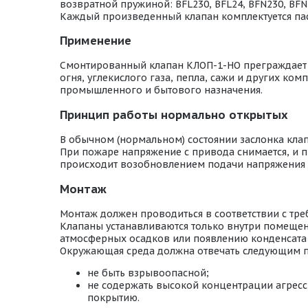
возвратной пружиной: BFL230, BFL24, BFN230, BFN2
Каждый произведенный клапан комплектуется пас
Применение
Смонтированный клапан КЛОП-1-НО преграждает пу
огня, углекислого газа, пепла, сажи и других к
промышленного и бытового назначения.
Принцип работы нормально открытых
В обычном (нормальном) состоянии заслонка кла
При пожаре напряжение с привода снимается, и п
происходит возобновлением подачи напряжения 
Монтаж
Монтаж должен проводиться в соответствии с тр
Клапаны устанавливаются только внутри помещени
атмосферных осадков или появлению конденсата 
Окружающая среда должна отвечать следующим 
не быть взрывоопасной;
не содержать высокой концентрации агресс
покрытию.