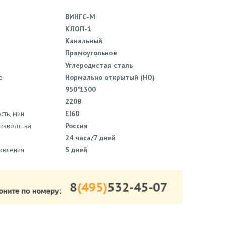
ВИНГС-М
КЛОП-1
Канальный
Прямоугольное
Углеродистая сталь
е
Нормально открытый (НО)
950*1300
220В
сть, мин
EI60
оизводства
Россия
24 часа/7 дней
товления
5 дней