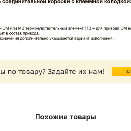
ВИНГС-М КЛОП-1.pdf
ы по товару? Задайте их нам!
За
риводов КЛОП-1.pdf
Похожие товары