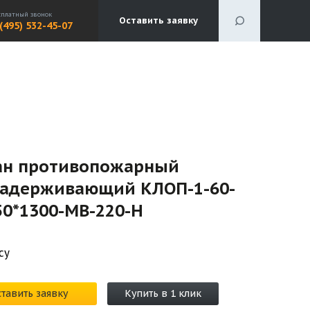
сплатный звонок
Оставить заявку
 (495) 532-45-07
ан противопожарный
задерживающий КЛОП-1-60-
50*1300-МВ-220-H
су
тавить заявку
Купить в 1 клик