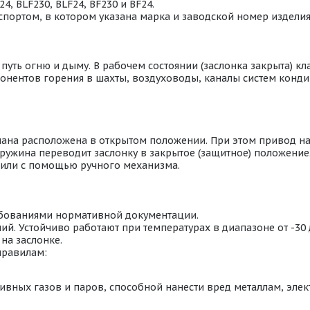
4, BLF230, BLF24, BF230 и BF24.
портом, в котором указана марка и заводской номер издели
ть огню и дыму. В рабочем состоянии (заслонка закрыта) кл
омпонентов горения в шахты, воздуховоды, каналы систем кон
пана расположена в открытом положении. При этом привод н
ружина переводит заслонку в закрытое (защитное) положение
или с помощью ручного механизма.
ебованиями нормативной документации.
й. Устойчиво работают при температурах в диапазоне от -30
на заслонке.
правилам:
ивных газов и паров, способной нанести вред металлам, эл