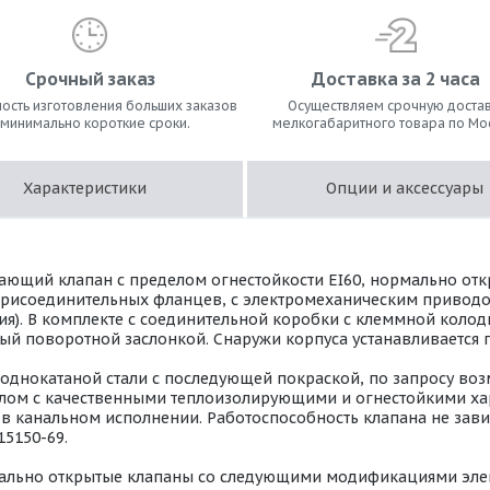
Срочный заказ
Доставка за 2 часа
ость изготовления больших заказов
Осуществляем срочную достав
 минимально короткие сроки.
мелкогабаритного товара по Мо
Характеристики
Опции и аксессуары
ющий клапан с пределом огнестойкости EI60, нормально откр
присоединительных фланцев, с электромеханическим приводо
опция). В комплекте с соединительной коробки с клеммной коло
ый поворотной заслонкой. Снаружи корпуса устанавливается
лоднокатаной стали с последующей покраской, по запросу во
риалом с качественными теплоизолирующими и огнестойкими х
 канальном исполнении. Работоспособность клапана не завис
15150-69.
ально открытые клапаны со следующими модификациями эле