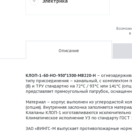
Электрика
Возможн
в
Описание
КЛОП-1-60-НО-950*1300-МВ220-H
– огнезадержива
типу присоединения – канальный, с комплектом 
(В) и ТРУ стандартно на 72°С / 93°С или 141°С (
представляет прямоугольный патрубок, оснащенн
Материал – корпус выполнен из углеродистой хо
(опция). Внутренняя заслонка заполняется мате
Клапаны КЛОП-1 изготавливаются исключительно в
Климатическое исполнение УЗ по стандарту ГОСТ 
ЗАО «ВИНГС-М выпускает противопожарные норм