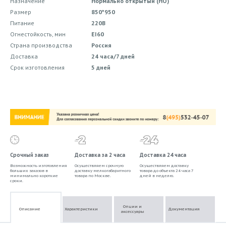
Назначение
Нормально открытый (НО)
Размер
850*950
Питание
220В
Огнестойкость, мин
EI60
Страна производства
Россия
Доставка
24 часа/7 дней
Срок изготовления
5 дней
Срочный заказ
Доставка за 2 часа
Доставка 24 часа
Возможность изготовления
Осуществляем срочную
Осуществляем доставку
больших заказов в
доставку мелкогабаритного
товара до объекта 24 часа 7
минимально короткие
товара по Москве.
дней в неделю.
сроки.
Опции и
Описание
Характеристики
Документация
аксессуары