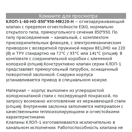
Кликните для просмотра
КЛОП-1-60-НО-850*950-МВ220-H
– огнезадерживающий
клапан с пределом огнестойкости EI60, нормально
открытого типа, прямоугольного сечения 850*950. По
типу присоединения – канальный, с комплектом
присоединительных фланцев, с электромеханическим
приводом с возвратной пружиной марки BELIMO на 220
(В) и ТРУ стандартно на 72°С / 93°С или 141°С (опция). В
комплекте с соединительной коробки с клеммной
колодкой (опция).Конструктивно клапан серии КЛОП-1
представляет прямоугольный патрубок, оснащенный
поворотной заслонкой. Снаружи корпуса
устанавливается привод в специальном кожухе.
Материал – корпус выполнен из углеродистой
холоднокатаной стали с последующей покраской, по
запросу возможно изготовление из нержавеющей стали
(опция). Внутренняя заслонка заполняется материалом с
качественными теплоизолирующими и огнестойкими
характеристиками.
Клапаны КЛОП-1 изготавливаются исключительно в
канальном исполнении. Работоспособность клапана не