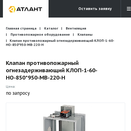
Оставить заявку
Электронная почта
Главная страница
Каталог
Вентиляция
Бесплатный звонок
info@atlantcompany.ru
8 (495) 532-45-07
Противопожарное оборудование
Клапаны
Клапан противопожарный огнезадерживающий КЛОП-1-60-
НО-850*950-МВ-220-H
Акции
Бренды
Клапан противопожарный
огнезадерживающий КЛОП-1-60-
Каталоги
НО-850*950-МВ-220-H
Бланки запросов
Цена:
по запросу