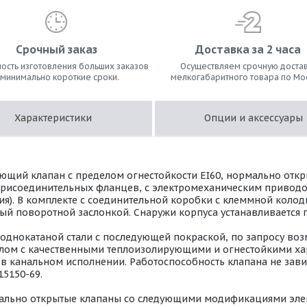
Срочный заказ
Доставка за 2 часа
ость изготовления больших заказов
Осуществляем срочную достав
 минимально короткие сроки.
мелкогабаритного товара по Мо
Характеристики
Опции и аксессуары
щий клапан с пределом огнестойкости EI60, нормально откры
присоединительных фланцев, с электромеханическим приводо
опция). В комплекте с соединительной коробки с клеммной коло
ый поворотной заслонкой. Снаружи корпуса устанавливается
лоднокатаной стали с последующей покраской, по запросу во
риалом с качественными теплоизолирующими и огнестойкими х
 канальном исполнении. Работоспособность клапана не завис
15150-69.
ально открытые клапаны со следующими модификациями эле