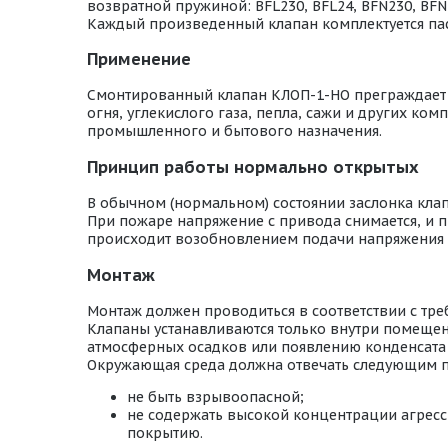
возвратной пружиной: BFL230, BFL24, BFN230, BFN2
Каждый произведенный клапан комплектуется пас
Применение
Смонтированный клапан КЛОП-1-НО преграждает пу
огня, углекислого газа, пепла, сажи и других к
промышленного и бытового назначения.
Принцип работы нормально открытых
В обычном (нормальном) состоянии заслонка кла
При пожаре напряжение с привода снимается, и п
происходит возобновлением подачи напряжения 
Монтаж
Монтаж должен проводиться в соответствии с тр
Клапаны устанавливаются только внутри помещени
атмосферных осадков или появлению конденсата 
Окружающая среда должна отвечать следующим 
не быть взрывоопасной;
не содержать высокой концентрации агресс
покрытию.