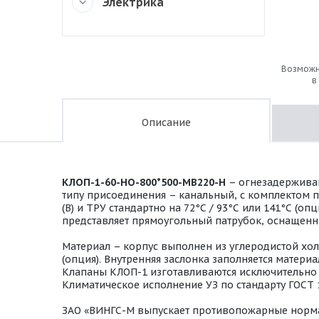
Электрика
Возможн
в
Описание
КЛОП-1-60-НО-800*500-МВ220-H
– огнезадерживаю
типу присоединения – канальный, с комплектом 
(В) и ТРУ стандартно на 72°С / 93°С или 141°С (
представляет прямоугольный патрубок, оснащенн
Материал – корпус выполнен из углеродистой хо
(опция). Внутренняя заслонка заполняется мате
Клапаны КЛОП-1 изготавливаются исключительно в
Климатическое исполнение УЗ по стандарту ГОСТ 
ЗАО «ВИНГС-М выпускает противопожарные норм