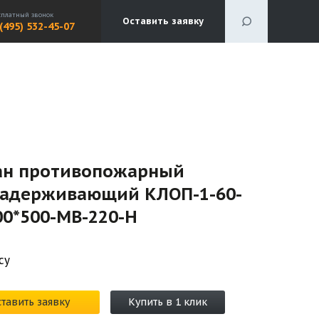
сплатный звонок
Оставить заявку
 (495) 532-45-07
ан противопожарный
задерживающий КЛОП-1-60-
00*500-МВ-220-H
су
тавить заявку
Купить в 1 клик