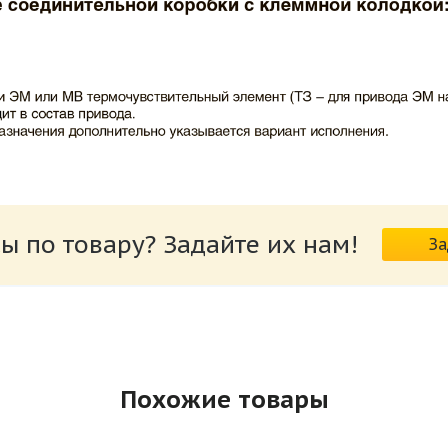
ВИНГС-М КЛОП-1.pdf
ы по товару? Задайте их нам!
За
риводов КЛОП-1.pdf
Похожие товары