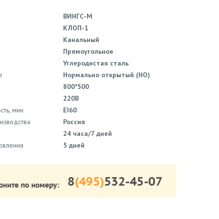
ВИНГС-М
КЛОП-1
Канальный
Прямоугольное
Углеродистая сталь
е
Нормально открытый (НО)
800*500
220В
сть, мин
EI60
оизводства
Россия
24 часа/7 дней
товления
5 дней