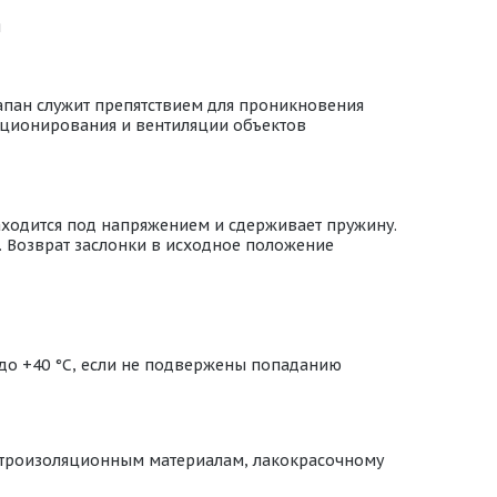
я
апан служит препятствием для проникновения
диционирования и вентиляции объектов
аходится под напряжением и сдерживает пружину.
. Возврат заслонки в исходное положение
 до +40 °С, если не подвержены попаданию
ектроизоляционным материалам, лакокрасочному