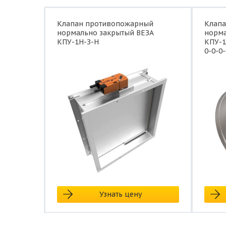
Клапан противопожарный
Клап
нормально закрытый ВЕЗА
норма
КПУ-1Н-З-Н
КПУ-1
0-0-0-
Узнать цену