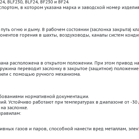
4, BLF230, BLF24, BF230 и BF24.
портом, в котором указана марка и заводской номер издели
ть огню и дыму. В рабочем состоянии (заслонка закрыта) кл
омпонентов горения в шахты, воздуховоды, каналы систем кон
пана расположена в открытом положении. При этом привод н
ружина переводит заслонку в закрытое (защитное) положение
или с помощью ручного механизма.
ебованиями нормативной документации.
й. Устойчиво работают при температурах в диапазоне от -30
на заслонке.
правилам:
ивных газов и паров, способной нанести вред металлам, эл