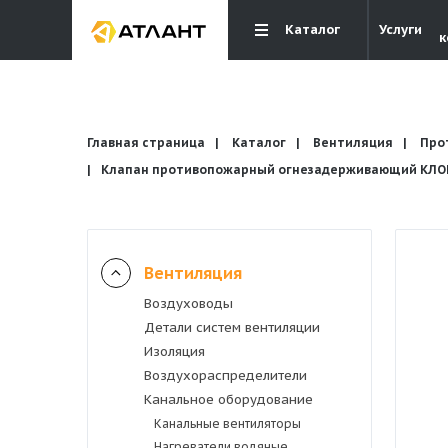
Каталог
Услуги
к
Главная страница
Каталог
Вентиляция
Про
Клапан противопожарный огнезадерживающий КЛОП-
Вентиляция
Вентиляция
Воздуховоды
Кондиционирование
Детали систем вентиляции
Изоляция
Отопление и водоснабжение
Воздухораспределители
Канальное оборудование
Канальные вентиляторы
Электрика
Нагреватели водяные