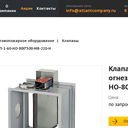
О
Электронная почта
Бе
Акции
Контакты
info@atlantcompany.ru
8
омпании
тивопожарное оборудование
Клапаны
Акции
Бренды
Каталоги
Бланки запросов
1-60-НО-800*500-МВ-220-H
Клап
огне
НО-8
Цена:
по запро
Ос