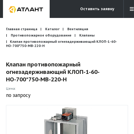
Оставить заявку
Электронная почта
Главная страница
Каталог
Вентиляция
Бесплатный звонок
info@atlantcompany.ru
8 (495) 532-45-07
Противопожарное оборудование
Клапаны
Клапан противопожарный огнезадерживающий КЛОП-1-60-
НО-700*750-МВ-220-H
Акции
Бренды
Клапан противопожарный
огнезадерживающий КЛОП-1-60-
Каталоги
НО-700*750-МВ-220-H
Бланки запросов
Цена:
по запросу