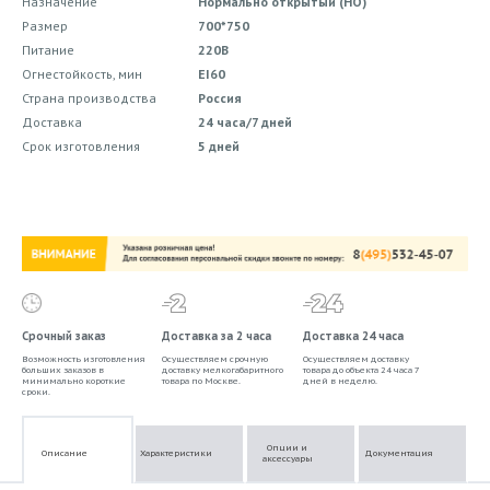
Назначение
Нормально открытый (НО)
Размер
700*750
Питание
220В
Огнестойкость, мин
EI60
Страна производства
Россия
Доставка
24 часа/7 дней
Срок изготовления
5 дней
Срочный заказ
Доставка за 2 часа
Доставка 24 часа
Возможность изготовления
Осуществляем срочную
Осуществляем доставку
больших заказов в
доставку мелкогабаритного
товара до объекта 24 часа 7
минимально короткие
товара по Москве.
дней в неделю.
сроки.
Опции и
Описание
Характеристики
Документация
аксессуары