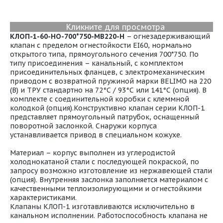
Кликните для просмотра
КЛОП-1-60-НО-700*750-МВ220-H
– огнезадерживающий
клапан с пределом огнестойкости EI60, нормально
открытого типа, прямоугольного сечения 700*750. По
типу присоединения – канальный, с комплектом
присоединительных фланцев, с электромеханическим
приводом с возвратной пружиной марки BELIMO на 220
(В) и ТРУ стандартно на 72°С / 93°С или 141°С (опция). В
комплекте с соединительной коробки с клеммной
колодкой (опция).Конструктивно клапан серии КЛОП-1
представляет прямоугольный патрубок, оснащенный
поворотной заслонкой. Снаружи корпуса
устанавливается привод в специальном кожухе.
Материал – корпус выполнен из углеродистой
холоднокатаной стали с последующей покраской, по
запросу возможно изготовление из нержавеющей стали
(опция). Внутренняя заслонка заполняется материалом с
качественными теплоизолирующими и огнестойкими
характеристиками.
Клапаны КЛОП-1 изготавливаются исключительно в
канальном исполнении. Работоспособность клапана не