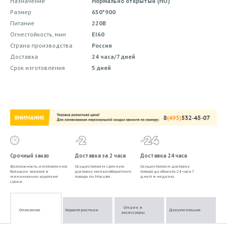
Назначение
Нормально открытый (НО)
Размер
650*900
Питание
220В
Огнестойкость, мин
EI60
Страна производства
Россия
Доставка
24 часа/7 дней
Срок изготовления
5 дней
Срочный заказ
Доставка за 2 часа
Доставка 24 часа
Возможность изготовления
Осуществляем срочную
Осуществляем доставку
больших заказов в
доставку мелкогабаритного
товара до объекта 24 часа 7
минимально короткие
товара по Москве.
дней в неделю.
сроки.
Опции и
Описание
Характеристики
Документация
аксессуары