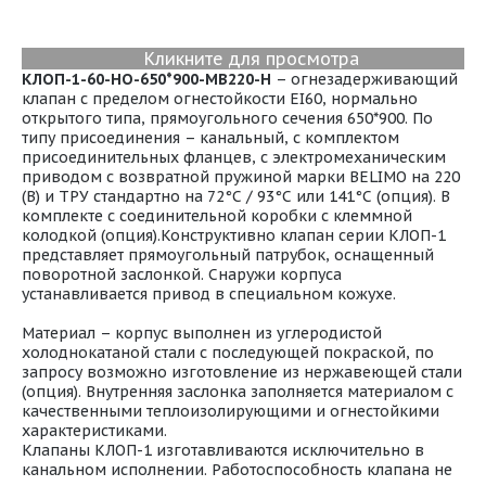
Кликните для просмотра
КЛОП-1-60-НО-650*900-МВ220-H
– огнезадерживающий
клапан с пределом огнестойкости EI60, нормально
открытого типа, прямоугольного сечения 650*900. По
типу присоединения – канальный, с комплектом
присоединительных фланцев, с электромеханическим
приводом с возвратной пружиной марки BELIMO на 220
(В) и ТРУ стандартно на 72°С / 93°С или 141°С (опция). В
комплекте с соединительной коробки с клеммной
колодкой (опция).Конструктивно клапан серии КЛОП-1
представляет прямоугольный патрубок, оснащенный
поворотной заслонкой. Снаружи корпуса
устанавливается привод в специальном кожухе.
Материал – корпус выполнен из углеродистой
холоднокатаной стали с последующей покраской, по
запросу возможно изготовление из нержавеющей стали
(опция). Внутренняя заслонка заполняется материалом с
качественными теплоизолирующими и огнестойкими
характеристиками.
Клапаны КЛОП-1 изготавливаются исключительно в
канальном исполнении. Работоспособность клапана не