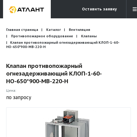
Оставить заявку
Электронная почта
Главная страница
Каталог
Вентиляция
Бесплатный звонок
info@atlantcompany.ru
8 (495) 532-45-07
Противопожарное оборудование
Клапаны
Клапан противопожарный огнезадерживающий КЛОП-1-60-
НО-650*900-МВ-220-H
Акции
Бренды
Клапан противопожарный
огнезадерживающий КЛОП-1-60-
Каталоги
НО-650*900-МВ-220-H
Бланки запросов
Цена:
по запросу