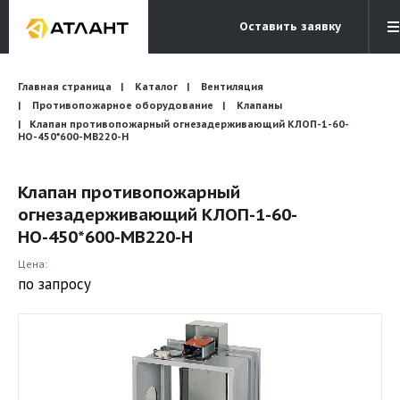
Оставить заявку
Электронная почта
Главная страница
Каталог
Вентиляция
Бесплатный звонок
info@atlantcompany.ru
8 (495) 532-45-07
Противопожарное оборудование
Клапаны
Клапан противопожарный огнезадерживающий КЛОП-1-60-
НО-450*600-МВ220-H
Акции
Бренды
Клапан противопожарный
огнезадерживающий КЛОП-1-60-
Каталоги
НО-450*600-МВ220-H
Бланки запросов
Цена:
по запросу