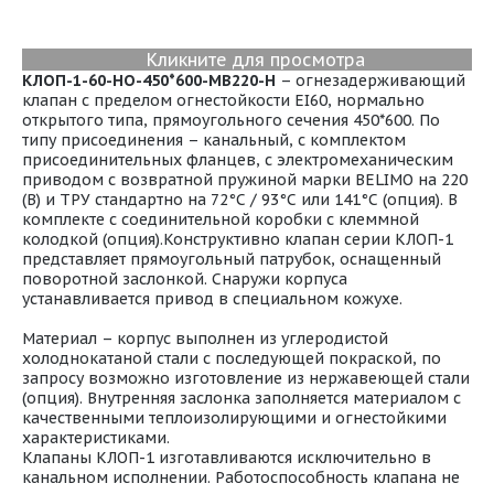
Кликните для просмотра
КЛОП-1-60-НО-450*600-МВ220-H
– огнезадерживающий
клапан с пределом огнестойкости EI60, нормально
открытого типа, прямоугольного сечения 450*600. По
типу присоединения – канальный, с комплектом
присоединительных фланцев, с электромеханическим
приводом с возвратной пружиной марки BELIMO на 220
(В) и ТРУ стандартно на 72°С / 93°С или 141°С (опция). В
комплекте с соединительной коробки с клеммной
колодкой (опция).Конструктивно клапан серии КЛОП-1
представляет прямоугольный патрубок, оснащенный
поворотной заслонкой. Снаружи корпуса
устанавливается привод в специальном кожухе.
Материал – корпус выполнен из углеродистой
холоднокатаной стали с последующей покраской, по
запросу возможно изготовление из нержавеющей стали
(опция). Внутренняя заслонка заполняется материалом с
качественными теплоизолирующими и огнестойкими
характеристиками.
Клапаны КЛОП-1 изготавливаются исключительно в
канальном исполнении. Работоспособность клапана не