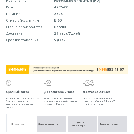
Назначение
Нормально открытый (НО)
Размер
450*600
Питание
220В
Огнестойкость, мин
EI60
Страна производства
Россия
Доставка
24 часа/7 дней
Срок изготовления
5 дней
Срочный заказ
Доставка за 2 часа
Доставка 24 часа
Возможность изготовления
Осуществляем срочную
Осуществляем доставку
больших заказов в
доставку мелкогабаритного
товара до объекта 24 часа 7
минимально короткие
товара по Москве.
дней в неделю.
сроки.
Опции и
Описание
Характеристики
Документация
аксессуары