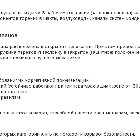
ть огню и дыму. В рабочем состоянии (заслонка закрыта) кл
омпонентов горения в шахты, воздуховоды, каналы систем кон
апанов
пана расположена в открытом положении. При этом привод н
ружина переводит заслонку в закрытое (защитное) положение
или с помощью ручного механизма.
ебованиями нормативной документации.
й. Устойчиво работают при температурах в диапазоне от -30
на заслонке.
правилам:
ивных газов и паров, способной нанести вред металлам, эл
оторых категории А и Б по пожаро- и взрыво- безопасности.