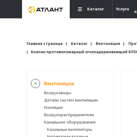
Каталог
Услуги
к
Главная страница
Каталог
Вентиляция
Про
Клапан противопожарный огнезадерживающий КЛОП-
Вентиляция
Вентиляция
Воздуховоды
Кондиционирование
Детали систем вентиляции
Изоляция
Отопление и водоснабжение
Воздухораспределители
Канальное оборудование
Канальные вентиляторы
Электрика
Нагреватели водяные