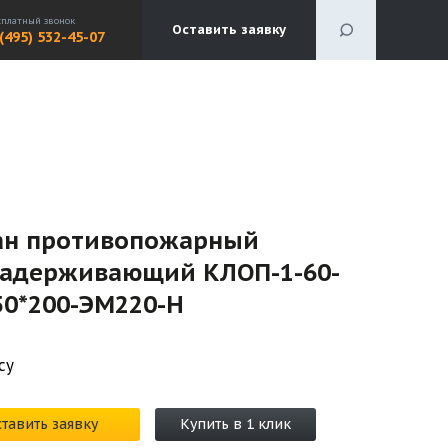
сплатный звонок
Оставить заявку
 (495) 532-45-07
ан противопожарный
задерживающий КЛОП-1-60-
50*200-ЭМ220-H
су
тавить заявку
Купить в 1 клик