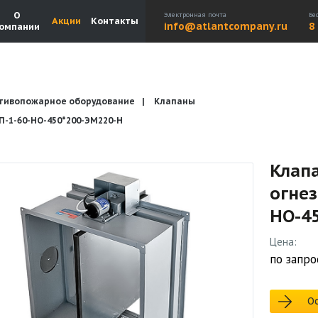
О
Электронная почта
Бе
Акции
Контакты
info@atlantcompany.ru
8
омпании
тивопожарное оборудование
Клапаны
Акции
Бренды
Каталоги
Бланки запросов
1-60-НО-450*200-ЭМ220-H
Клап
огне
НО-4
Цена:
по запро
Ос