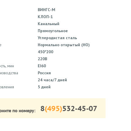
ВИНГС-М
КЛОП-1
Канальный
Прямоугольное
Углеродистая сталь
е
Нормально открытый (НО)
450*200
220В
сть, мин
EI60
оизводства
Россия
24 часа/7 дней
товления
5 дней