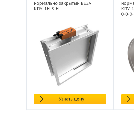
нормально закрытый ВЕЗА
норма
КПУ-1Н-З-Н
КПУ-1
0-0-0-
Узнать цену