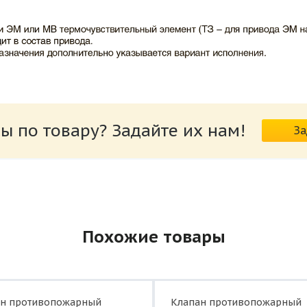
ВИНГС-М КЛОП-1.pdf
ы по товару? Задайте их нам!
За
риводов КЛОП-1.pdf
Похожие товары
ан противопожарный
Клапан противопожарный