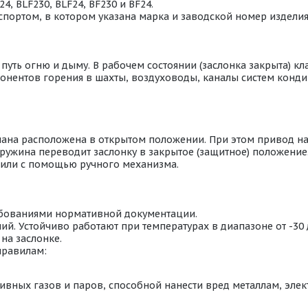
4, BLF230, BLF24, BF230 и BF24.
портом, в котором указана марка и заводской номер издели
ть огню и дыму. В рабочем состоянии (заслонка закрыта) кл
омпонентов горения в шахты, воздуховоды, каналы систем кон
пана расположена в открытом положении. При этом привод н
ружина переводит заслонку в закрытое (защитное) положение
или с помощью ручного механизма.
ебованиями нормативной документации.
й. Устойчиво работают при температурах в диапазоне от -30
на заслонке.
правилам:
ивных газов и паров, способной нанести вред металлам, эл