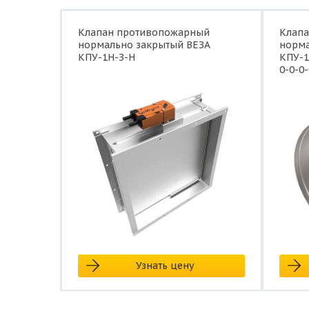
Клапан противопожарный
Клап
нормально закрытый ВЕЗА
норма
КПУ-1Н-З-Н
КПУ-1
0-0-0-
Узнать цену