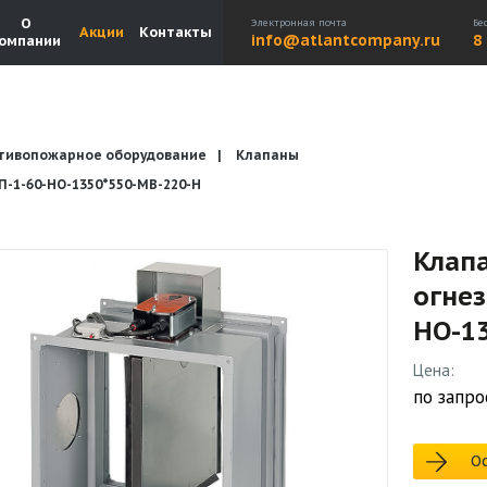
О
Электронная почта
Бе
Акции
Контакты
info@atlantcompany.ru
8
омпании
тивопожарное оборудование
Клапаны
Акции
Бренды
Каталоги
Бланки запросов
1-60-НО-1350*550-МВ-220-H
Клап
огне
НО-1
Цена:
по запро
Ос