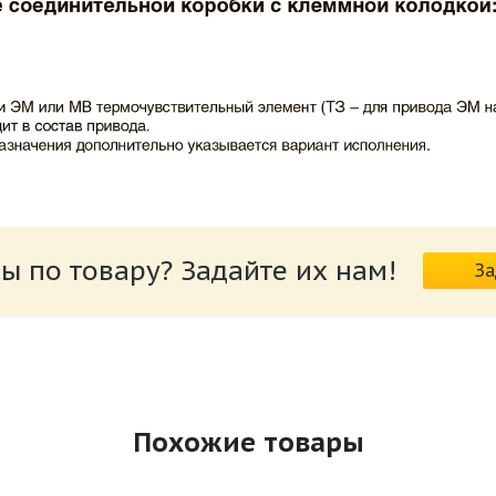
ВИНГС-М КЛОП-1.pdf
ы по товару? Задайте их нам!
За
риводов КЛОП-1.pdf
Похожие товары