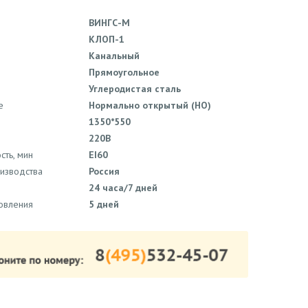
ВИНГС-М
КЛОП-1
Канальный
Прямоугольное
Углеродистая сталь
е
Нормально открытый (НО)
1350*550
220В
сть, мин
EI60
оизводства
Россия
24 часа/7 дней
товления
5 дней