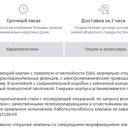
Срочный заказ
Доставка за 2 часа
ость изготовления больших заказов
Осуществляем срочную достав
 минимально короткие сроки.
мелкогабаритного товара по Мо
Характеристики
Опции и аксессуары
ющий клапан с пределом огнестойкости EI60, нормально откр
присоединительных фланцев, с электромеханическим приводо
опция). В комплекте с соединительной коробки с клеммной коло
ый поворотной заслонкой. Снаружи корпуса устанавливается
лоднокатаной стали с последующей покраской, по запросу во
риалом с качественными теплоизолирующими и огнестойкими х
 канальном исполнении. Работоспособность клапана не завис
15150-69.
ально открытые клапаны со следующими модификациями эле