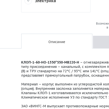
Электрика
Возможн
в
Описание
КЛОП-1-60-НО-1350*550-МВ220-H
– огнезадержива
типу присоединения – канальный, с комплектом 
(В) и ТРУ стандартно на 72°С / 93°С или 141°С (
представляет прямоугольный патрубок, оснащенн
Материал – корпус выполнен из углеродистой хо
(опция). Внутренняя заслонка заполняется мате
Клапаны КЛОП-1 изготавливаются исключительно в
Климатическое исполнение УЗ по стандарту ГОСТ 
ЗАО «ВИНГС-М выпускает противопожарные норм