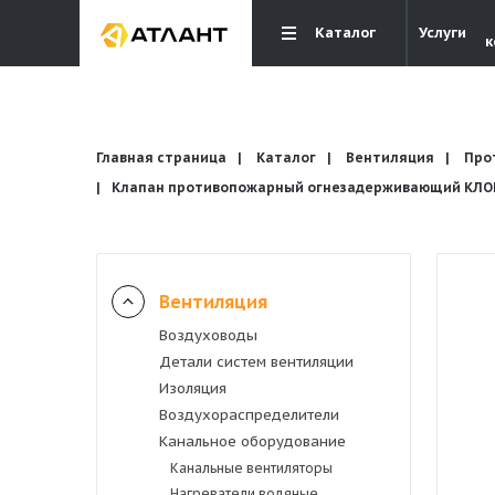
Каталог
Услуги
к
Главная страница
Каталог
Вентиляция
Про
Клапан противопожарный огнезадерживающий КЛОП-
Вентиляция
Вентиляция
Воздуховоды
Кондиционирование
Детали систем вентиляции
Изоляция
Отопление и водоснабжение
Воздухораспределители
Канальное оборудование
Канальные вентиляторы
Электрика
Нагреватели водяные