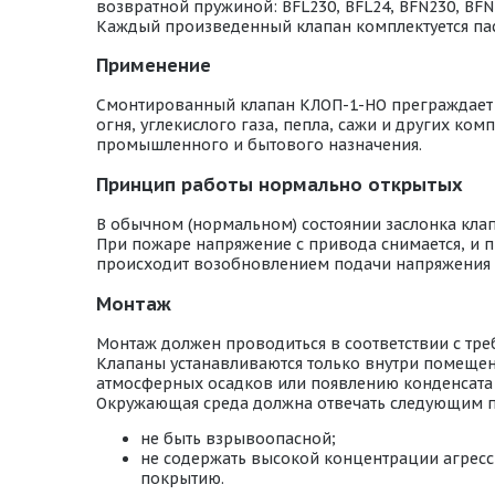
возвратной пружиной: BFL230, BFL24, BFN230, BFN2
Каждый произведенный клапан комплектуется пас
Применение
Смонтированный клапан КЛОП-1-НО преграждает пу
огня, углекислого газа, пепла, сажи и других к
промышленного и бытового назначения.
Принцип работы нормально открытых
В обычном (нормальном) состоянии заслонка кла
При пожаре напряжение с привода снимается, и п
происходит возобновлением подачи напряжения 
Монтаж
Монтаж должен проводиться в соответствии с тр
Клапаны устанавливаются только внутри помещени
атмосферных осадков или появлению конденсата 
Окружающая среда должна отвечать следующим 
не быть взрывоопасной;
не содержать высокой концентрации агресс
покрытию.