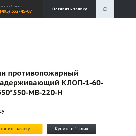
сплатный звонок
Оставить заявку
 (495) 532-45-07
ан противопожарный
задерживающий КЛОП-1-60-
350*550-МВ-220-H
су
тавить заявку
Купить в 1 клик