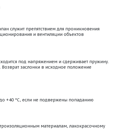
я
апан служит препятствием для проникновения
диционирования и вентиляции объектов
аходится под напряжением и сдерживает пружину.
. Возврат заслонки в исходное положение
 до +40 °С, если не подвержены попаданию
ектроизоляционным материалам, лакокрасочному