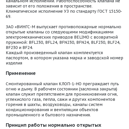
канальном исполнении. Работоспособность клапана не
зависит от его положения в пространстве.
Климатическое исполнение УЗ по стандарту ГОСТ 15150-
69.
ЗАО «ВИНГС-М выпускает противопожарные нормально
открытые клапаны со следующими модификациями
электромеханических приводов BELIMO с возвратной
пружиной: BFL230, BFL24, BFN230, BFN24, BLF230, BLF24,
BF230 и BF24.
Каждый произведенный клапан комплектуется
паспортом, в котором указана марка и заводской номер
изделия
Применение
Смонтированный клапан КЛОП-1-НО преграждает путь
огню и дыму. В рабочем состоянии (заслонка закрыта)
клапан служит препятствием для проникновения огня,
углекислого газа, пепла, сажи и других компонентов
горения в шахты, воздуховоды, каналы систем
кондиционирования и вентиляции объектов
промышленного и бытового назначения.
Принцип работы нормально открытых