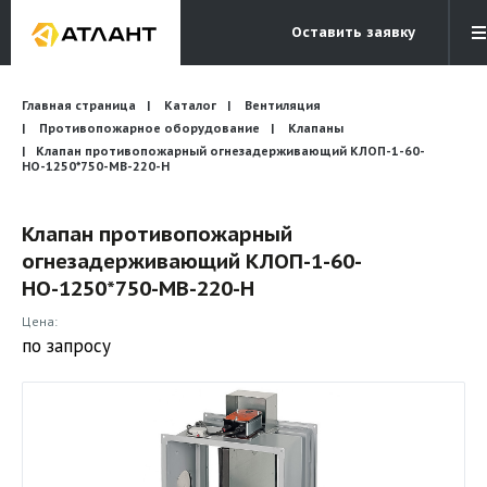
Оставить заявку
Электронная почта
Главная страница
Каталог
Вентиляция
Бесплатный звонок
info@atlantcompany.ru
8 (495) 532-45-07
Противопожарное оборудование
Клапаны
Клапан противопожарный огнезадерживающий КЛОП-1-60-
НО-1250*750-МВ-220-H
Акции
Бренды
Клапан противопожарный
огнезадерживающий КЛОП-1-60-
Каталоги
НО-1250*750-МВ-220-H
Бланки запросов
Цена:
по запросу