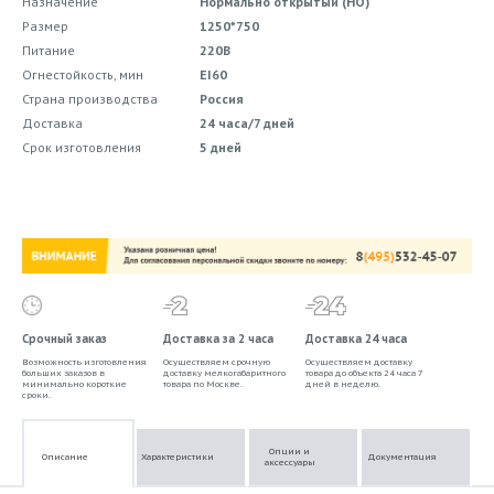
Назначение
Нормально открытый (НО)
Размер
1250*750
Питание
220В
Огнестойкость, мин
EI60
Страна производства
Россия
Доставка
24 часа/7 дней
Срок изготовления
5 дней
Срочный заказ
Доставка за 2 часа
Доставка 24 часа
Возможность изготовления
Осуществляем срочную
Осуществляем доставку
больших заказов в
доставку мелкогабаритного
товара до объекта 24 часа 7
минимально короткие
товара по Москве.
дней в неделю.
сроки.
Опции и
Описание
Характеристики
Документация
аксессуары