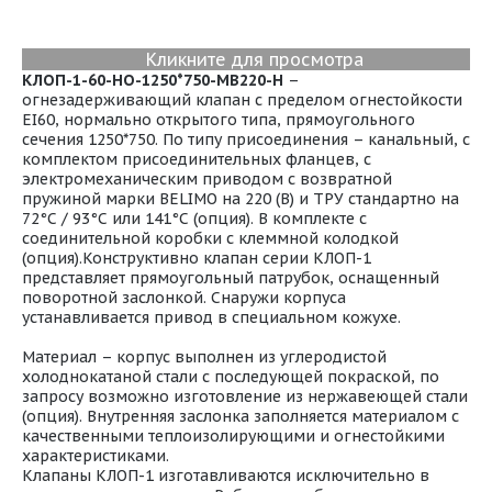
Кликните для просмотра
КЛОП-1-60-НО-1250*750-МВ220-H
–
огнезадерживающий клапан с пределом огнестойкости
EI60, нормально открытого типа, прямоугольного
сечения 1250*750. По типу присоединения – канальный, с
комплектом присоединительных фланцев, с
электромеханическим приводом с возвратной
пружиной марки BELIMO на 220 (В) и ТРУ стандартно на
72°С / 93°С или 141°С (опция). В комплекте с
соединительной коробки с клеммной колодкой
(опция).Конструктивно клапан серии КЛОП-1
представляет прямоугольный патрубок, оснащенный
поворотной заслонкой. Снаружи корпуса
устанавливается привод в специальном кожухе.
Материал – корпус выполнен из углеродистой
холоднокатаной стали с последующей покраской, по
запросу возможно изготовление из нержавеющей стали
(опция). Внутренняя заслонка заполняется материалом с
качественными теплоизолирующими и огнестойкими
характеристиками.
Клапаны КЛОП-1 изготавливаются исключительно в