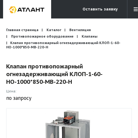
Оставить заявку
Электронная почта
Главная страница
Каталог
Вентиляция
Бесплатный звонок
info@atlantcompany.ru
8 (495) 532-45-07
Противопожарное оборудование
Клапаны
Клапан противопожарный огнезадерживающий КЛОП-1-60-
НО-1000*850-МВ-220-H
Акции
Бренды
Клапан противопожарный
огнезадерживающий КЛОП-1-60-
Каталоги
НО-1000*850-МВ-220-H
Бланки запросов
Цена:
по запросу