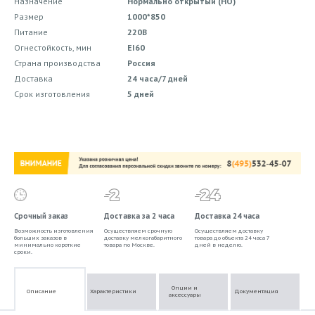
Назначение
Нормально открытый (НО)
Размер
1000*850
Питание
220В
Огнестойкость, мин
EI60
Страна производства
Россия
Доставка
24 часа/7 дней
Срок изготовления
5 дней
Срочный заказ
Доставка за 2 часа
Доставка 24 часа
Возможность изготовления
Осуществляем срочную
Осуществляем доставку
больших заказов в
доставку мелкогабаритного
товара до объекта 24 часа 7
минимально короткие
товара по Москве.
дней в неделю.
сроки.
Опции и
Описание
Характеристики
Документация
аксессуары