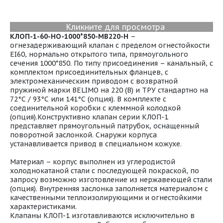
Кликните для просмотра
КЛОП-1-60-НО-1000*850-МВ220-H
–
огнезадерживающий клапан с пределом огнестойкости
EI60, нормально открытого типа, прямоугольного
сечения 1000*850. По типу присоединения – канальный, с
комплектом присоединительных фланцев, с
электромеханическим приводом с возвратной
пружиной марки BELIMO на 220 (В) и ТРУ стандартно на
72°С / 93°С или 141°С (опция). В комплекте с
соединительной коробки с клеммной колодкой
(опция).Конструктивно клапан серии КЛОП-1
представляет прямоугольный патрубок, оснащенный
поворотной заслонкой. Снаружи корпуса
устанавливается привод в специальном кожухе.
Материал – корпус выполнен из углеродистой
холоднокатаной стали с последующей покраской, по
запросу возможно изготовление из нержавеющей стали
(опция). Внутренняя заслонка заполняется материалом с
качественными теплоизолирующими и огнестойкими
характеристиками.
Клапаны КЛОП-1 изготавливаются исключительно в