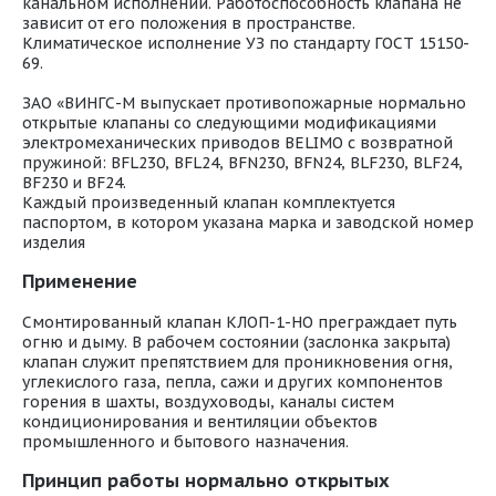
канальном исполнении. Работоспособность клапана не
зависит от его положения в пространстве.
Климатическое исполнение УЗ по стандарту ГОСТ 15150-
69.
ЗАО «ВИНГС-М выпускает противопожарные нормально
открытые клапаны со следующими модификациями
электромеханических приводов BELIMO с возвратной
пружиной: BFL230, BFL24, BFN230, BFN24, BLF230, BLF24,
BF230 и BF24.
Каждый произведенный клапан комплектуется
паспортом, в котором указана марка и заводской номер
изделия
Применение
Смонтированный клапан КЛОП-1-НО преграждает путь
огню и дыму. В рабочем состоянии (заслонка закрыта)
клапан служит препятствием для проникновения огня,
углекислого газа, пепла, сажи и других компонентов
горения в шахты, воздуховоды, каналы систем
кондиционирования и вентиляции объектов
промышленного и бытового назначения.
Принцип работы нормально открытых