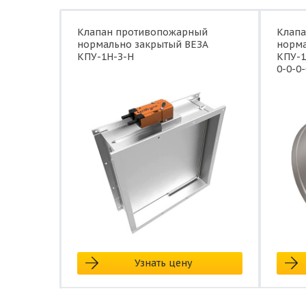
Клапан противопожарный
Клап
нормально закрытый ВЕЗА
норма
КПУ-1Н-З-Н
КПУ-1
0-0-0-
Узнать цену