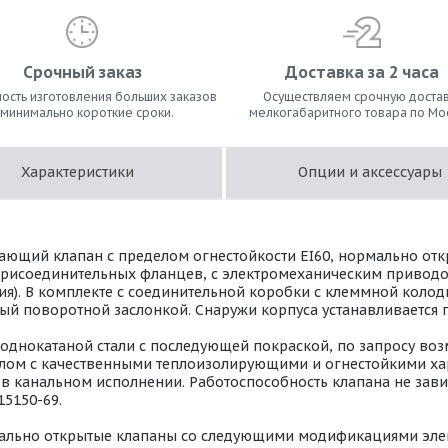
Срочный заказ
Доставка за 2 часа
ость изготовления больших заказов
Осуществляем срочную достав
 минимально короткие сроки.
мелкогабаритного товара по Мо
Характеристики
Опции и аксессуары
ющий клапан с пределом огнестойкости EI60, нормально откр
присоединительных фланцев, с электромеханическим приводо
опция). В комплекте с соединительной коробки с клеммной коло
ый поворотной заслонкой. Снаружи корпуса устанавливается
лоднокатаной стали с последующей покраской, по запросу во
риалом с качественными теплоизолирующими и огнестойкими х
 канальном исполнении. Работоспособность клапана не завис
15150-69.
ально открытые клапаны со следующими модификациями эле