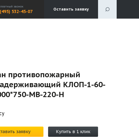
сплатный звонок
Оставить заявку
 (495) 532-45-07
ан противопожарный
задерживающий КЛОП-1-60-
000*750-МВ-220-H
су
тавить заявку
Купить в 1 клик