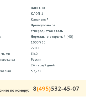
ВИНГС-М
КЛОП-1
Канальный
Прямоугольное
Углеродистая сталь
е
Нормально открытый (НО)
1000*750
220В
сть, мин
EI60
оизводства
Россия
24 часа/7 дней
товления
5 дней