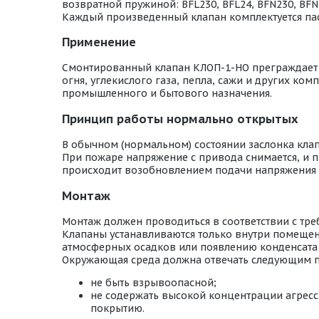
возвратной пружиной: BFL230, BFL24, BFN230, BFN2
Каждый произведенный клапан комплектуется пас
Применение
Смонтированный клапан КЛОП-1-НО преграждает пу
огня, углекислого газа, пепла, сажи и других к
промышленного и бытового назначения.
Принцип работы нормально открытых
В обычном (нормальном) состоянии заслонка кла
При пожаре напряжение с привода снимается, и п
происходит возобновлением подачи напряжения 
Монтаж
Монтаж должен проводиться в соответствии с тр
Клапаны устанавливаются только внутри помещени
атмосферных осадков или появлению конденсата 
Окружающая среда должна отвечать следующим 
не быть взрывоопасной;
не содержать высокой концентрации агресс
покрытию.