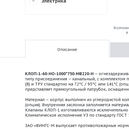
Электрика
Возможн
в
Описание
КЛОП-1-60-НО-1000*750-МВ220-H
– огнезадержива
типу присоединения – канальный, с комплектом 
(В) и ТРУ стандартно на 72°С / 93°С или 141°С (
представляет прямоугольный патрубок, оснащенн
Материал – корпус выполнен из углеродистой хо
(опция). Внутренняя заслонка заполняется мате
Клапаны КЛОП-1 изготавливаются исключительно в
Климатическое исполнение УЗ по стандарту ГОСТ 
ЗАО «ВИНГС-М выпускает противопожарные норм