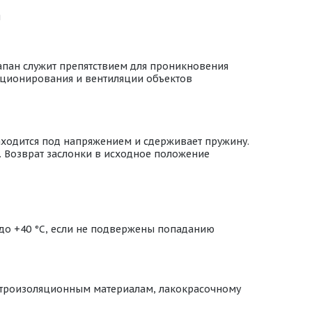
я
апан служит препятствием для проникновения
диционирования и вентиляции объектов
аходится под напряжением и сдерживает пружину.
. Возврат заслонки в исходное положение
 до +40 °С, если не подвержены попаданию
ектроизоляционным материалам, лакокрасочному