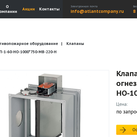
О
Электронная почта
Бе
Акции
Контакты
info@atlantcompany.ru
8
омпании
тивопожарное оборудование
Клапаны
Акции
Бренды
Каталоги
Бланки запросов
1-60-НО-1000*750-МВ-220-H
Клап
огне
НО-1
Цена:
по запро
Ос