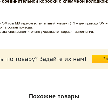
ВИНГС-М КЛОП-1.pdf
ы по товару? Задайте их нам!
За
риводов КЛОП-1.pdf
Похожие товары