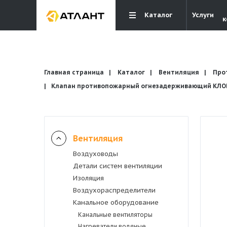
Каталог
Услуги
к
Главная страница
Каталог
Вентиляция
Про
Клапан противопожарный огнезадерживающий КЛОП-
Вентиляция
Вентиляция
Воздуховоды
Кондиционирование
Детали систем вентиляции
Изоляция
Отопление и водоснабжение
Воздухораспределители
Канальное оборудование
Канальные вентиляторы
Электрика
Нагреватели водяные