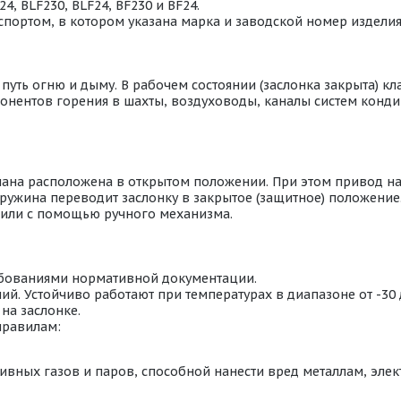
4, BLF230, BLF24, BF230 и BF24.
портом, в котором указана марка и заводской номер издели
ть огню и дыму. В рабочем состоянии (заслонка закрыта) кл
омпонентов горения в шахты, воздуховоды, каналы систем кон
пана расположена в открытом положении. При этом привод н
ружина переводит заслонку в закрытое (защитное) положение
или с помощью ручного механизма.
ебованиями нормативной документации.
й. Устойчиво работают при температурах в диапазоне от -30
на заслонке.
правилам:
ивных газов и паров, способной нанести вред металлам, эл