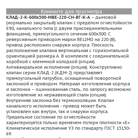
Кликните для просмотра
К
ЛАД-2-К-
600x300
-МВЕ-220-СН-ВГ-К-А
– дымовой
(нормально закрытый) клапан с пределом огнестойкости
E90, канального типа (с двумя присоединительными
фланцами), прямоугольного сечения 600x300. С
реверсивным приводом марки BELIMO на 220 (В),
привод расположен снаружи корпуса. Плоскость
расположения клапана вертикальная с горизонтальной
ориентацией размера А. В комплекте с соединительной
коробкой с клеммной колодкой (опция).
Антивандальное исполнение (опция). Конструктивно
клапан серии КЛАД-2 (КДМ-2) представляет
прямоугольный патрубок, оснащенный поворотной
заслонкой и приводом. Материал изготовления корпуса
и заслонки – оцинкованная сталь, по запросу возможно
изготовление из нержавеющей стали (опция).
Внутренняя заслонка без термоизоляции. Клапан
канального исполнения - привод может быть
установлен как внутри, так и снаружи корпуса.
Предельное состояние по огнестойкости
характеризуется только временем потери плотности «Е»
Климатическое исполнение УЗ по стандарту ГОСТ 15150-
69.