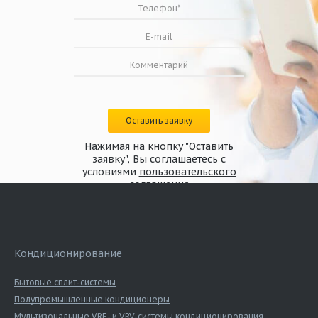
Оставить заявку
Нажимая на кнопку "Оставить
Схема конструкции дымового клапана
заявку", Вы соглашаетесь с
канального исполнения КЛАД-2 с
условиями
пользовательского
реверсивным/электромагнитным приводом
соглашения
Кондиционирование
Бытовые сплит-системы
Полупромышленные кондиционеры
Мультизональные VRF- и VRV-системы кондиционирования