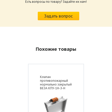
Есть вопросы по товару? Задайте их нам!
Схема конструкции дымового клапана
Характеристики и схемы подключения
стенового исполнения КЛАД-2 с
приводов КЛАД-2.pdf
реверсивным/электромагнитным приводом
Задать вопрос
Размер: 259.6 Кб
Похожие товары
Клапан
противопожарный
нормально закрытый
ВЕЗА КПУ-1Н-З-Н