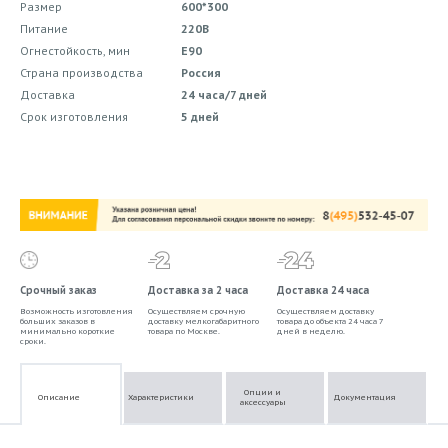
Размер
600*300
Питание
220В
Огнестойкость, мин
E90
Страна производства
Россия
Доставка
24 часа/7 дней
Срок изготовления
5 дней
Срочный заказ
Доставка за 2 часа
Доставка 24 часа
Возможность изготовления
Осуществляем срочную
Осуществляем доставку
больших заказов в
доставку мелкогабаритного
товара до объекта 24 часа 7
минимально короткие
товара по Москве.
дней в неделю.
сроки.
Опции и
Описание
Характеристики
Документация
аксессуары