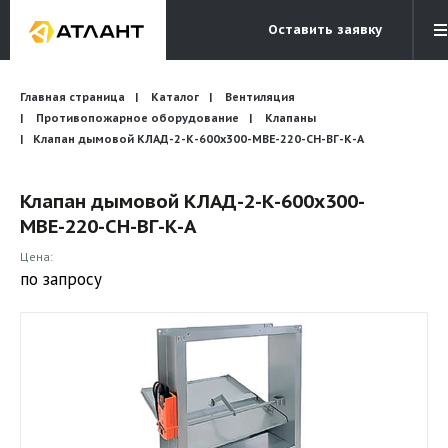
Оставить заявку
Электронная почта
Главная страница
Каталог
Вентиляция
Бесплатный звонок
info@atlantcompany.ru
8 (495) 532-45-07
Противопожарное оборудование
Клапаны
Клапан дымовой КЛАД-2-К-600x300-МВЕ-220-СН-ВГ-К-А
Акции
Клапан дымовой КЛАД-2-К-600x300-
Бренды
МВЕ-220-СН-ВГ-К-А
Каталоги
Цена:
Бланки запросов
по запросу