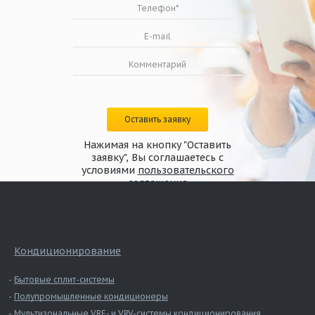
Оставить заявку
Нажимая на кнопку "Оставить
Схема конструкции дымового клапана
заявку", Вы соглашаетесь с
канального исполнения КЛАД-2 с
условиями
пользовательского
реверсивным/электромагнитным приводом
соглашения
Кондиционирование
Бытовые сплит-системы
Полупромышленные кондиционеры
Мультизональные VRF- и VRV-системы кондиционирования