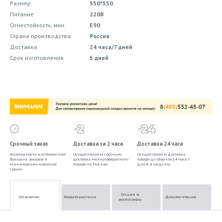
Размер
550*550
Питание
220В
Огнестойкость, мин
E90
Страна производства
Россия
Доставка
24 часа/7 дней
Срок изготовления
5 дней
Срочный заказ
Доставка за 2 часа
Доставка 24 часа
Возможность изготовления
Осуществляем срочную
Осуществляем доставку
больших заказов в
доставку мелкогабаритного
товара до объекта 24 часа 7
минимально короткие
товара по Москве.
дней в неделю.
сроки.
Опции и
Описание
Характеристики
Документация
аксессуары