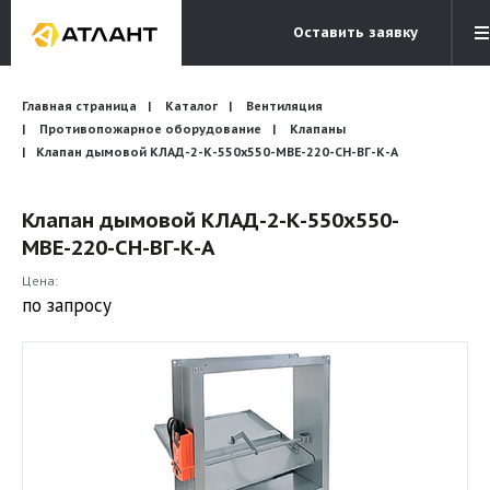
Оставить заявку
Электронная почта
Главная страница
Каталог
Вентиляция
Бесплатный звонок
info@atlantcompany.ru
8 (495) 532-45-07
Противопожарное оборудование
Клапаны
Клапан дымовой КЛАД-2-К-550x550-МВЕ-220-СН-ВГ-К-А
Акции
Клапан дымовой КЛАД-2-К-550x550-
Бренды
МВЕ-220-СН-ВГ-К-А
Каталоги
Цена:
Бланки запросов
по запросу