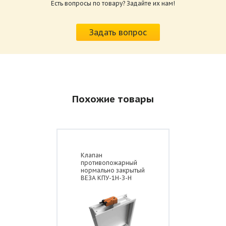
Есть вопросы по товару? Задайте их нам!
Схема конструкции дымового клапана
Характеристики и схемы подключения
стенового исполнения КЛАД-2 с
приводов КЛАД-2.pdf
реверсивным/электромагнитным приводом
Задать вопрос
Размер: 259.6 Кб
Похожие товары
Клапан
противопожарный
нормально закрытый
ВЕЗА КПУ-1Н-З-Н