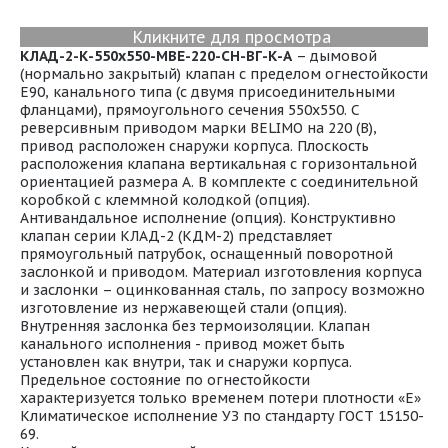
Кликните для просмотра
К
ЛАД-2-К-
550x550
-МВЕ-220-СН-ВГ-К-А
– дымовой
(нормально закрытый) клапан с пределом огнестойкости
E90, канального типа (с двумя присоединительными
фланцами), прямоугольного сечения 550x550. С
реверсивным приводом марки BELIMO на 220 (В),
привод расположен снаружи корпуса. Плоскость
расположения клапана вертикальная с горизонтальной
ориентацией размера А. В комплекте с соединительной
коробкой с клеммной колодкой (опция).
Антивандальное исполнение (опция). Конструктивно
клапан серии КЛАД-2 (КДМ-2) представляет
прямоугольный патрубок, оснащенный поворотной
заслонкой и приводом. Материал изготовления корпуса
и заслонки – оцинкованная сталь, по запросу возможно
изготовление из нержавеющей стали (опция).
Внутренняя заслонка без термоизоляции. Клапан
канального исполнения - привод может быть
установлен как внутри, так и снаружи корпуса.
Предельное состояние по огнестойкости
характеризуется только временем потери плотности «Е»
Климатическое исполнение УЗ по стандарту ГОСТ 15150-
69.