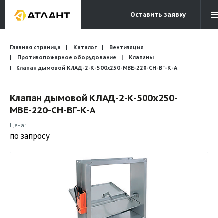
Оставить заявку
Электронная почта
Главная страница
Каталог
Вентиляция
Бесплатный звонок
info@atlantcompany.ru
8 (495) 532-45-07
Противопожарное оборудование
Клапаны
Клапан дымовой КЛАД-2-К-500x250-МВЕ-220-СН-ВГ-К-А
Акции
Клапан дымовой КЛАД-2-К-500x250-
Бренды
МВЕ-220-СН-ВГ-К-А
Каталоги
Цена:
Бланки запросов
по запросу