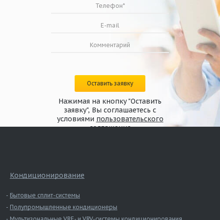
Оставить заявку
Нажимая на кнопку "Оставить
Схема конструкции дымового клапана
заявку", Вы соглашаетесь с
канального исполнения КЛАД-2 с
условиями
пользовательского
реверсивным/электромагнитным приводом
соглашения
Кондиционирование
Бытовые сплит-системы
Полупромышленные кондиционеры
Мультизональные VRF- и VRV-системы кондиционирования