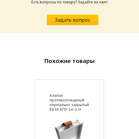
Есть вопросы по товару? Задайте их нам!
Схема конструкции дымового клапана
Характеристики и схемы подключения
стенового исполнения КЛАД-2 с
приводов КЛАД-2.pdf
реверсивным/электромагнитным приводом
Задать вопрос
Размер: 259.6 Кб
Похожие товары
Клапан
противопожарный
нормально закрытый
ВЕЗА КПУ-1Н-З-Н