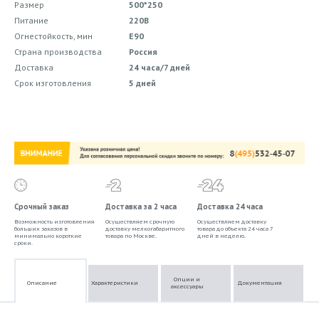
Размер
500*250
Питание
220В
Огнестойкость, мин
E90
Страна производства
Россия
Доставка
24 часа/7 дней
Срок изготовления
5 дней
Срочный заказ
Доставка за 2 часа
Доставка 24 часа
Возможность изготовления
Осуществляем срочную
Осуществляем доставку
больших заказов в
доставку мелкогабаритного
товара до объекта 24 часа 7
минимально короткие
товара по Москве.
дней в неделю.
сроки.
Опции и
Описание
Характеристики
Документация
аксессуары