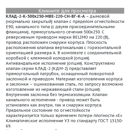
Кликните для просмотра
К
ЛАД-2-К-
500x250
-МВЕ-220-СН-ВГ-К-А
– дымовой
(нормально закрытый) клапан с пределом огнестойкости
E90, канального типа (с двумя присоединительными
фланцами), прямоугольного сечения 500x250. С
реверсивным приводом марки BELIMO на 220 (В),
привод расположен снаружи корпуса. Плоскость
расположения клапана вертикальная с горизонтальной
ориентацией размера А. В комплекте с соединительной
коробкой с клеммной колодкой (опция).
Антивандальное исполнение (опция). Конструктивно
клапан серии КЛАД-2 (КДМ-2) представляет
прямоугольный патрубок, оснащенный поворотной
заслонкой и приводом. Материал изготовления корпуса
и заслонки – оцинкованная сталь, по запросу возможно
изготовление из нержавеющей стали (опция).
Внутренняя заслонка без термоизоляции. Клапан
канального исполнения - привод может быть
установлен как внутри, так и снаружи корпуса.
Предельное состояние по огнестойкости
характеризуется только временем потери плотности «Е»
Климатическое исполнение УЗ по стандарту ГОСТ 15150-
69.