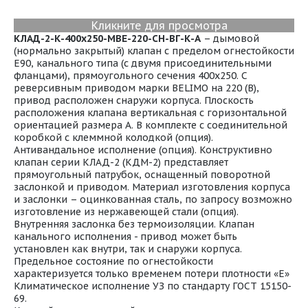
Кликните для просмотра
К
ЛАД-2-К-400x250-МВЕ-220-СН-ВГ-К-А
– дымовой
(нормально закрытый) клапан с пределом огнестойкости
E90, канального типа (с двумя присоединительными
фланцами), прямоугольного сечения 400x250. С
реверсивным приводом марки BELIMO на 220 (В),
привод расположен снаружи корпуса. Плоскость
расположения клапана вертикальная с горизонтальной
ориентацией размера А. В комплекте с соединительной
коробкой с клеммной колодкой (опция).
Антивандальное исполнение (опция). Конструктивно
клапан серии КЛАД-2 (КДМ-2) представляет
прямоугольный патрубок, оснащенный поворотной
заслонкой и приводом. Материал изготовления корпуса
и заслонки – оцинкованная сталь, по запросу возможно
изготовление из нержавеющей стали (опция).
Внутренняя заслонка без термоизоляции. Клапан
канального исполнения - привод может быть
установлен как внутри, так и снаружи корпуса.
Предельное состояние по огнестойкости
характеризуется только временем потери плотности «Е»
Климатическое исполнение УЗ по стандарту ГОСТ 15150-
69.