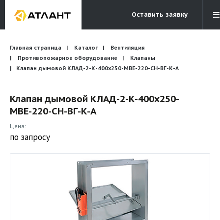
Оставить заявку
Электронная почта
Главная страница
Каталог
Вентиляция
Бесплатный звонок
info@atlantcompany.ru
8 (495) 532-45-07
Противопожарное оборудование
Клапаны
Клапан дымовой КЛАД-2-К-400x250-МВЕ-220-СН-ВГ-К-А
Акции
Клапан дымовой КЛАД-2-К-400x250-
Бренды
МВЕ-220-СН-ВГ-К-А
Каталоги
Цена:
Бланки запросов
по запросу