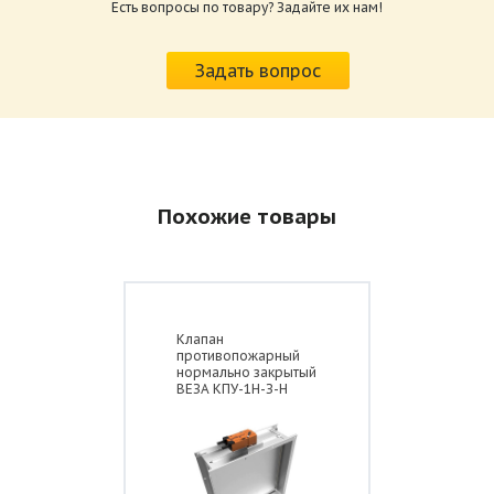
Есть вопросы по товару? Задайте их нам!
Схема конструкции дымового клапана
Характеристики и схемы подключения
стенового исполнения КЛАД-2 с
приводов КЛАД-2.pdf
реверсивным/электромагнитным приводом
Задать вопрос
Размер: 259.6 Кб
Похожие товары
Клапан
противопожарный
нормально закрытый
ВЕЗА КПУ-1Н-З-Н