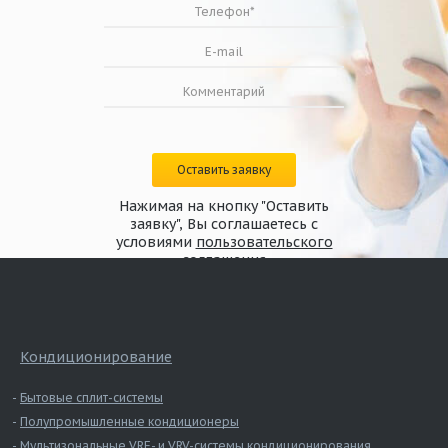
Оставить заявку
Нажимая на кнопку "Оставить
Схема конструкции дымового клапана
заявку", Вы соглашаетесь с
канального исполнения КЛАД-2 с
условиями
пользовательского
реверсивным/электромагнитным приводом
соглашения
Кондиционирование
Бытовые сплит-системы
Полупромышленные кондиционеры
Мультизональные VRF- и VRV-системы кондиционирования