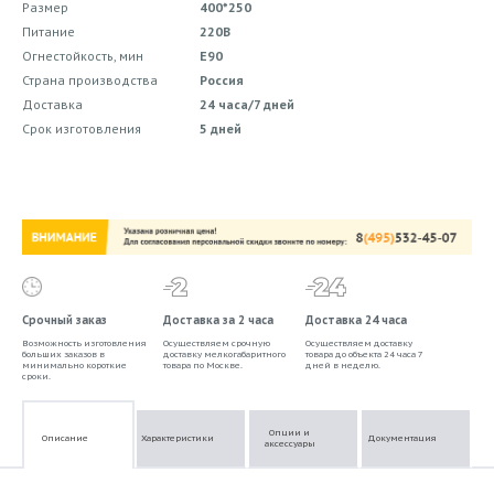
Размер
400*250
Питание
220В
Огнестойкость, мин
E90
Страна производства
Россия
Доставка
24 часа/7 дней
Срок изготовления
5 дней
Срочный заказ
Доставка за 2 часа
Доставка 24 часа
Возможность изготовления
Осуществляем срочную
Осуществляем доставку
больших заказов в
доставку мелкогабаритного
товара до объекта 24 часа 7
минимально короткие
товара по Москве.
дней в неделю.
сроки.
Опции и
Описание
Характеристики
Документация
аксессуары